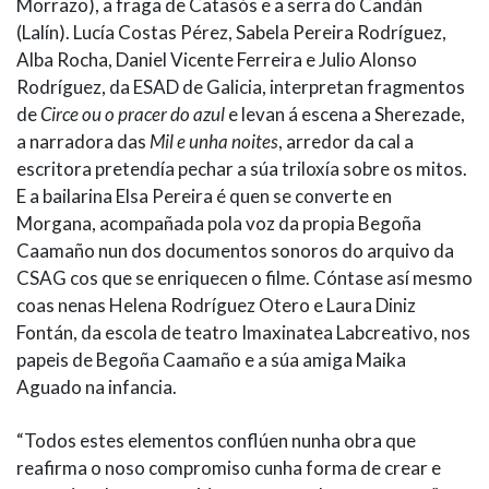
Morrazo), a fraga de Catasós e a serra do Candán
(Lalín). Lucía Costas Pérez, Sabela Pereira Rodríguez,
Alba Rocha, Daniel Vicente Ferreira e Julio Alonso
Rodríguez, da ESAD de Galicia, interpretan fragmentos
de
Circe ou o pracer do azul
e levan á escena a Sherezade,
a narradora das
Mil e unha noites
, arredor da cal a
escritora pretendía pechar a súa triloxía sobre os mitos.
E a bailarina Elsa Pereira é quen se converte en
Morgana, acompañada pola voz da propia Begoña
Caamaño nun dos documentos sonoros do arquivo da
CSAG cos que se enriquecen o filme. Cóntase así mesmo
coas nenas Helena Rodríguez Otero e Laura Diniz
Fontán, da escola de teatro Imaxinatea Labcreativo, nos
papeis de Begoña Caamaño e a súa amiga Maika
Aguado na infancia.
“Todos estes elementos conflúen nunha obra que
reafirma o noso compromiso cunha forma de crear e