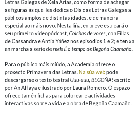
Letras Galegas de Xela Arias, como forma de achegar
as figuras ás que lles dedica o Día das Letras Galegas a
públicos amplos de distintas idades, e de maneira
especial ao máis novo. Nesta liña, en breve estreará o
seu primeiro videopódcast,
Colchas de voces
, con Fillas
de Cassandra e Antía Yáñez nos episodios 1 e 2; e ten xa
en marcha a serie de
reels É o tempo de Begoña Caamaño
.
Para o público máis miúdo, a Academia ofrece o
proxecto Primavera das Letras.
Na súa web
pode
descargarse o texto teatral
Uuu-uuu, BEGOÑA!
escrito
por An Alfaya e ilustrado por Laura Romero. O espazo
ofrece tamén fichas para colorear e actividades
interactivas sobre a vida e a obra de Begoña Caamaño.