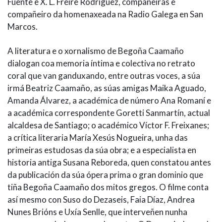
Fuente e X. L. Freire Rodríguez, compañeiras e
compañeiro da homenaxeada na Radio Galega en San
Marcos.
A literatura e o xornalismo de Begoña Caamaño
dialogan coa memoria íntima e colectiva no retrato
coral que van ganduxando, entre outras voces, a súa
irmá Beatriz Caamaño, as súas amigas Maika Aguado,
Amanda Álvarez, a académica de número Ana Romaní e
a académica correspondente Goretti Sanmartín, actual
alcaldesa de Santiago; o académico Víctor F. Freixanes;
a crítica literaria María Xesús Nogueira, unha das
primeiras estudosas da súa obra; e a especialista en
historia antiga Susana Reboreda, quen constatou antes
da publicación da súa ópera prima o gran dominio que
tiña Begoña Caamaño dos mitos gregos. O filme conta
así mesmo con Suso do Dezaseis, Faia Díaz, Andrea
Nunes Brións e Uxía Senlle, que interveñen nunha