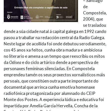
– Santiago
de
Compostela,
2004), que
se trasladou
dende a súa cidade natal á capital galega en 1992 cando
pasou a traballar na redacción central da Radio Galega.
Neste lugar de acollida foi onde debutou serodiamente,
cos 45 anos xa feitos, cunha obra madura e ambiciosa
no literario e amena a un tempo que reescribiu os mitos
da
Odisea
e do ciclo artúrico dende a perspectiva de
personaxes femininas silenciadas. En Compostela
emprendeu tamén os seus proxectos xornalísticos máis
persoais, que constitúen outra parte importante do
documental que arrinca cunha emotiva homenaxe
radiofónica protagonizada por alumnado do CEIP
Monte dos Postes. A experiencia lúdica e educativa foi
impartida por Amelia García Hervella, Concha de la