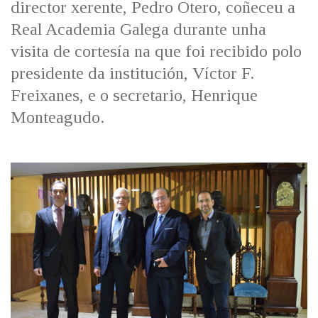
director xerente, Pedro Otero, coñeceu a
IDENTIDADE CORPORATIVA
Facebook
Twitter
Youtube
Instagram
Bluesky
FIGURAS HOMENAXEADAS
Real Academia Galega durante unha
MARCIAL DEL ADALID
HISTORIA
visita de cortesía na que foi recibido polo
CASA-MUSEO EMILIA PARDO
BAZÁN
60 ANOS DLG
presidente da institución, Víctor F.
PRIMAVERA DAS LETRAS
Freixanes, e o secretario, Henrique
PORTAL DAS PALABRAS
Monteagudo.