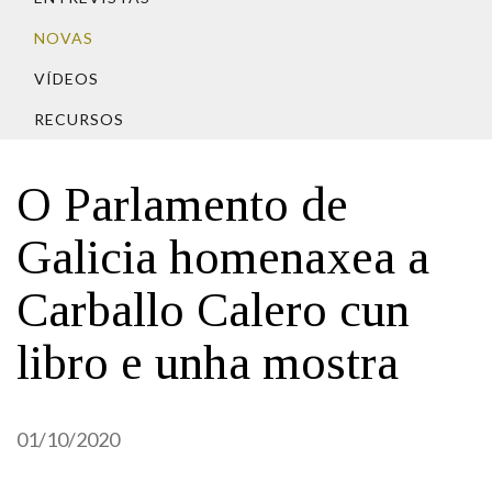
IDENTIDADE CORPORATIVA
Facebook
Twitter
Youtube
Instagram
Bluesky
FIGURAS HOMENAXEADAS
NOVAS
MARCIAL DEL ADALID
HISTORIA
CASA-MUSEO EMILIA PARDO
VÍDEOS
BAZÁN
60 ANOS DLG
RECURSOS
PRIMAVERA DAS LETRAS
PORTAL DAS PALABRAS
O Parlamento de
Galicia homenaxea a
Carballo Calero cun
libro e unha mostra
01/10/2020