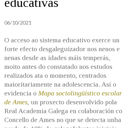
educativas
IDENTIDADE CORPORATIVA
Facebook
Twitter
Youtube
Instagram
Bluesky
FIGURAS HOMENAXEADAS
MARCIAL DEL ADALID
HISTORIA
CASA-MUSEO EMILIA PARDO
06/10/2021
BAZÁN
60 ANOS DLG
PRIMAVERA DAS LETRAS
O acceso ao sistema educativo exerce un
PORTAL DAS PALABRAS
forte efecto desgaleguizador nos nenos e
nenas desde as idades máis temperás,
moito antes do constatado nos estudos
realizados ata o momento, centrados
maioritariamente na adolescencia. Así o
evidencia o
Mapa sociolingüístico escolar
de Ames
, un proxecto desenvolvido pola
Real Academia Galega en colaboración co
Concello de Ames no que se detecta unha