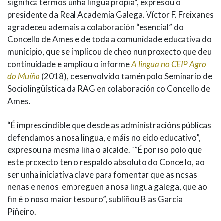
significa termos unha lingua propia”, expresou o
presidente da Real Academia Galega. Víctor F. Freixanes
agradeceu ademais a colaboración “esencial” do
Concello de Ames e de toda a comunidade educativa do
municipio, que se implicou de cheo nun proxecto que deu
continuidade e ampliou o informe
A lingua no CEIP Agro
do Muíño
(2018), desenvolvido tamén polo Seminario de
Sociolingüística da RAG en colaboración co Concello de
Ames.
“É imprescindible que desde as administracións públicas
defendamos a nosa lingua, e máis no eido educativo”,
expresou na mesma liña o alcalde. ´”É por iso polo que
este proxecto ten o respaldo absoluto do Concello, ao
ser unha iniciativa clave para fomentar que as nosas
nenas e nenos empreguen a nosa lingua galega, que ao
fin é o noso maior tesouro”, subliñou Blas García
Piñeiro.