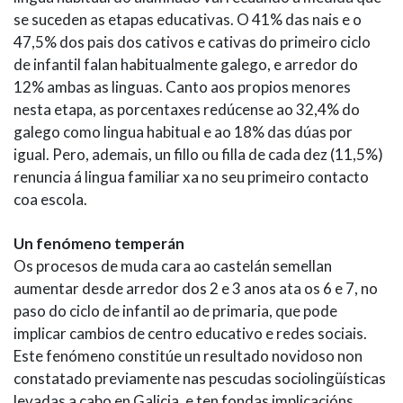
se suceden as etapas educativas. O 41% das nais e o
47,5% dos pais dos cativos e cativas do primeiro ciclo
de infantil falan habitualmente galego, e arredor do
12% ambas as linguas. Canto aos propios menores
nesta etapa, as porcentaxes redúcense ao 32,4% do
galego como lingua habitual e ao 18% das dúas por
igual. Pero, ademais, un fillo ou filla de cada dez (11,5%)
renuncia á lingua familiar xa no seu primeiro contacto
coa escola.
Un fenómeno temperán
Os procesos de muda cara ao castelán semellan
aumentar desde arredor dos 2 e 3 anos ata os 6 e 7, no
paso do ciclo de infantil ao de primaria, que pode
implicar cambios de centro educativo e redes sociais.
Este fenómeno constitúe un resultado novidoso non
constatado previamente nas pescudas sociolingüísticas
levadas a cabo en Galicia, e ten fondas implicacións.