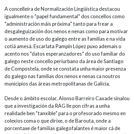
A concelleira de Normalización Lingüística destacou
igualmente o “papel fundamental” dos concellos como
“administración máis próxima” tanto para frear a
desgaleguización dos nenos e nenas como para motivar
o aumento de uso do galego entre as familias e na vida
cotiá amesá. Escarlata Pampín López puxo ademais o
acento nos “datos esperanzadores” do uso familiar do
galego neste concello periurbano da área de Santiago
de Compostela, onde se constata unha maior presenza
do galego nas familias dos nenos e nenas ca noutros
municipios das áreas metropolitanas de Galicia.
Desde o ámbito escolar, Alonso Barreiro Caxade sinalou
que a investigación da RAG lle pon cifras a unha
realidade ben “tanxible” para o profesorado mesmo en
colexios coma o que dirixe, o de Barouta, onde a
porcentaxe de familias galegofalantes é maior cá de