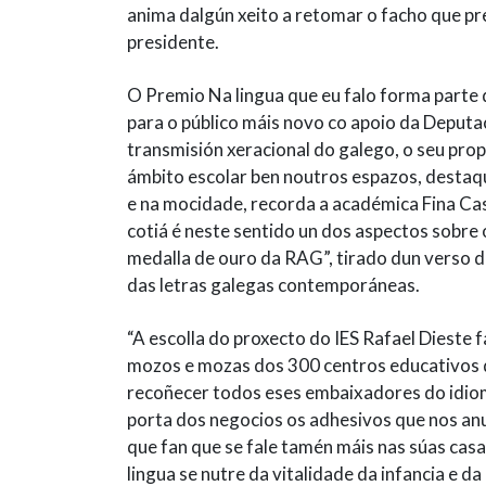
anima dalgún xeito a retomar o facho que pr
presidente.
O Premio Na lingua que eu falo forma parte
para o público máis novo co apoio da Deput
transmisión xeracional do galego, o seu prop
ámbito escolar ben noutros espazos, destaque
e na mocidade, recorda a académica Fina Cas
cotiá é neste sentido un dos aspectos sobre 
medalla de ouro da RAG”, tirado dun verso 
das letras galegas contemporáneas.
“A escolla do proxecto do IES Rafael Dieste
mozos e mozas dos 300 centros educativos
recoñecer todos eses embaixadores do idiom
porta dos negocios os adhesivos que nos an
que fan que se fale tamén máis nas súas casa
lingua se nutre da vitalidade da infancia e 