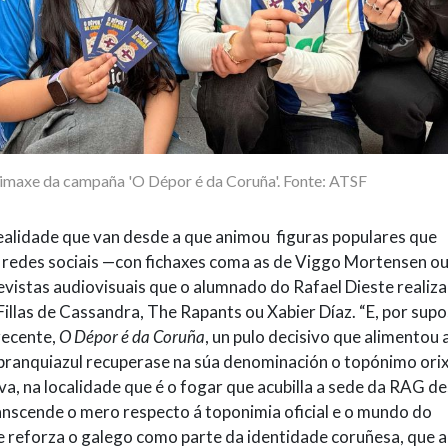
 imaxe da campaña 'O Dépor é da Coruña'. Fonte: ATSF
alidade que van desde a que animou figuras populares que
s redes sociais —con fichaxes coma as de Viggo Mortensen o
vistas audiovisuais que o alumnado do Rafael Dieste realiza
illas de Cassandra, The Rapants ou Xabier Díaz. “E, por supo
recente,
O Dépor é da
Coruña
, un pulo decisivo que alimentou 
branquiazul recuperase na súa denominación o topónimo orix
va, na localidade que é o fogar que acubilla a sede da RAG d
anscende o mero respecto á toponimia oficial e o mundo do
e reforza o galego como parte da identidade coruñesa, que a