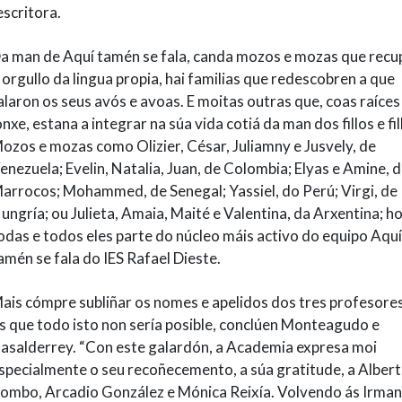
escritora.
a man de Aquí tamén se fala, canda mozos e mozas que recu
 orgullo da lingua propia, hai familias que redescobren a que
alaron os seus avós e avoas. E moitas outras que, coas raíces
onxe, estana a integrar na súa vida cotiá da man dos fillos e fil
ozos e mozas como Olizier, César, Juliamny e Jusvely, de
enezuela; Evelin, Natalia, Juan, de Colombia; Elyas e Amine, 
arrocos; Mohammed, de Senegal; Yassiel, do Perú; Virgi, de
ungría; ou Julieta, Amaia, Maité e Valentina, da Arxentina; h
odas e todos eles parte do núcleo máis activo do equipo Aquí
amén se fala do IES Rafael Dieste.
ais cómpre subliñar os nomes e apelidos dos tres profesore
s que todo isto non sería posible, conclúen Monteagudo e
asalderrey. “Con este galardón, a Academia expresa moi
specialmente o seu recoñecemento, a súa gratitude, a Alber
ombo, Arcadio González e Mónica Reixía. Volvendo ás Irma