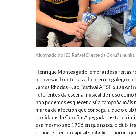
Alumnado do IES Rafael Dieste da Coruña nunha
Henrique Monteagudo lembra ideas feitas re
atravesan fronteiras a falaren en galego na
James Rhodes—, ao Festival ATSF ou as entre
referentes da escena musical de noso como F
non podemos esquecer a súa campaña máis 
marea da afección que conseguiu que o club 
da cidade da Coruña. A pegada desta iniciati
ese mesmo ano 1906 en que naceu o club, tr
deporte. Ten un capital simbólico enorme qu