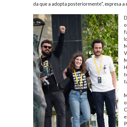
da que a adopta posteriormente”, expresa a 
D
o
f
l
M
V
M
H
t
t
M
o
C
e
P