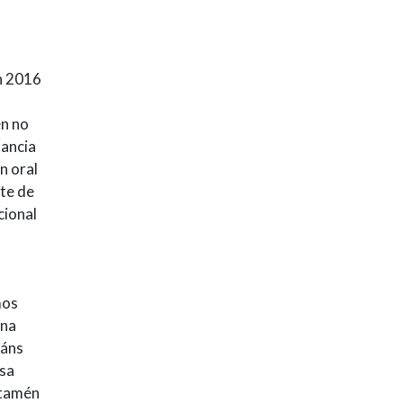
n 2016
en no
fancia
n oral
rte de
cional
mos
 na
máns
osa
 tamén