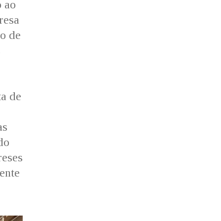
o ao
presa
ro de
s
ta de
as
do
reses
ente