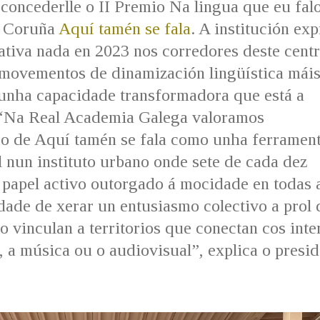
oncederlle o II Premio Na lingua que eu fal
a Coruña
Aquí tamén se fala
. A institución ex
ativa nada en 2023 nos corredores deste cent
 movementos de dinamización lingüística mái
cunha capacidade transformadora que está a
. “Na Real Academia Galega valoramos
go de Aquí tamén se fala como unha ferramen
l nun instituto urbano onde sete de cada dez
 papel activo outorgado á mocidade en todas 
dade de xerar un entusiasmo colectivo a prol 
o vinculan a territorios que conectan cos inte
 a música ou o audiovisual”, explica o presid