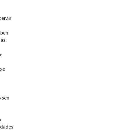
peran
 ben
las.
de
oxe
s sen
to
ndades