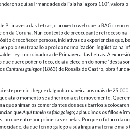
enderon aquí as Irmandades da Fala hai agora 110”, valora o
 de Primavera das Letras, o proxecto web que a RAG creou e
ación da Coruña. Nun contexto de preocupante retroceso na
ósito é recoñecer persoas, iniciativas ou experiencias que, b
n polo seu traballo a prol da normalización lingüística na in
alderrey, coordinadora de Primavera das Letras. A expresió
o que quere poñer o foco, de aí a elección do nome “desta so
dos
Cantares gallegos
(1863) de Rosalía de Castro, obra funda
 fai este premio chegue dalgunha maneira aos máis de 25.000
 que ata o momento se adheriron a este movemento. Quere
a que animan os comerciantes dos seus barrios a colocaren
uncian que
Aquí tamén se fala galego
; aplaudimos os fillos e ir
s, ou que entre por primeira vez nelas. Porque o futuro da n
da mocidade, da que ten no galego a súa lingua materna e mais