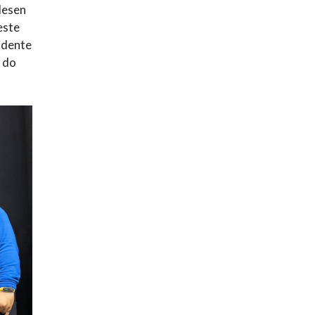
desen
este
idente
n do