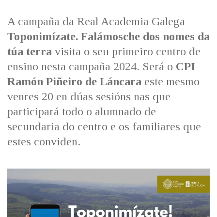
IDENTIDADE CORPORATIVA
Facebook
Twitter
Youtube
Instagram
Bluesky
FIGURAS HOMENAXEADAS
MARCIAL DEL ADALID
A campaña da Real Academia Galega
HISTORIA
CASA-MUSEO EMILIA PARDO
Toponimízate. Falámosche dos nomes da
BAZÁN
60 ANOS DLG
túa terra
visita o seu primeiro centro de
PRIMAVERA DAS LETRAS
ensino nesta campaña 2024. Será o
CPI
PORTAL DAS PALABRAS
Ramón Piñeiro de Láncara
este mesmo
venres 20 en dúas sesións nas que
participará todo o alumnado de
secundaria do centro e os familiares que
estes conviden.