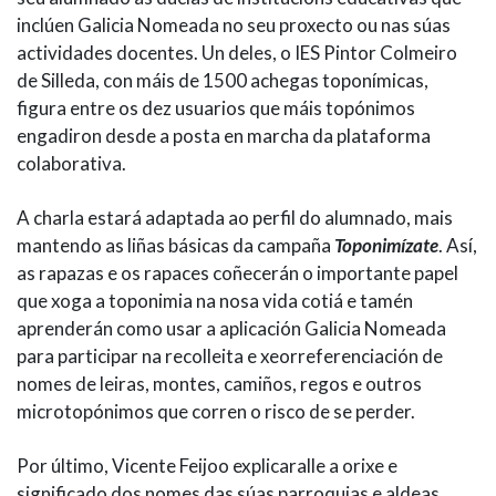
inclúen Galicia Nomeada no seu proxecto ou nas súas
actividades docentes. Un deles, o IES Pintor Colmeiro
de Silleda, con máis de 1500 achegas toponímicas,
figura entre os dez usuarios que máis topónimos
engadiron desde a posta en marcha da plataforma
colaborativa.
A charla estará adaptada ao perfil do alumnado, mais
mantendo as liñas básicas da campaña
Toponimízate
. Así,
as rapazas e os rapaces coñecerán o importante papel
que xoga a toponimia na nosa vida cotiá e tamén
aprenderán como usar a aplicación Galicia Nomeada
para participar na recolleita e xeorreferenciación de
nomes de leiras, montes, camiños, regos e outros
microtopónimos que corren o risco de se perder.
Por último, Vicente Feijoo explicaralle a orixe e
significado dos nomes das súas parroquias e aldeas.