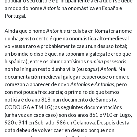
popular o seu culto e é principalmente a el a quen se debe
a moda do nome
Antonio
na onomástica en España e
Portugal.
Aínda que o nome
Antonius
circulaba en Roma (era nome
dunha
gens
) o certo é que na onomástica alto-medieval
volveuse raro e probablemente caeu nun desuso total;
un bo indicio diso é que, na toponimia galega (e creo que
hispánica), entre os abundantísimos
nomina possesoris
,
non hai ningún resto dunha villa (ou
pagus
)
Antonii
. Na
documentación medieval galega recuperouse o nome e
comezan a aparecer de novo
Antonios
e
Antonias
, pero
con moi pouca frecuencia; o primeiro de que temos
noticia é do ano 818, nun documento de Samos (v.
CODOLGA e TMILG); as seguintes documentacións
(unha vez en cada caso) son dos anos 861 e 910 en Lugo,
920 e 944 en Sobrado, 986 en Celanova. Despois desta
data debeu de volver caer en desuso porque non