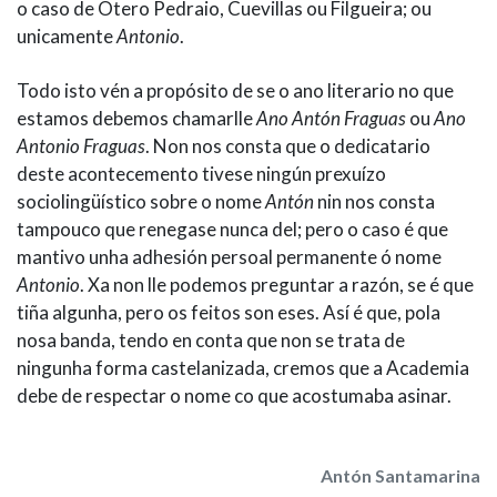
o caso de Otero Pedraio, Cuevillas ou Filgueira; ou
unicamente
Antonio
.
Todo isto vén a propósito de se o ano literario no que
estamos debemos chamarlle
Ano Antón Fraguas
ou
Ano
Antonio Fraguas
. Non nos consta que o dedicatario
deste acontecemento tivese ningún prexuízo
sociolingüístico sobre o nome
Antón
nin nos consta
tampouco que renegase nunca del; pero o caso é que
mantivo unha adhesión persoal permanente ó nome
Antonio
. Xa non lle podemos preguntar a razón, se é que
tiña algunha, pero os feitos son eses. Así é que, pola
nosa banda, tendo en conta que non se trata de
ningunha forma castelanizada, cremos que a Academia
debe de respectar o nome co que acostumaba asinar.
Antón Santamarina