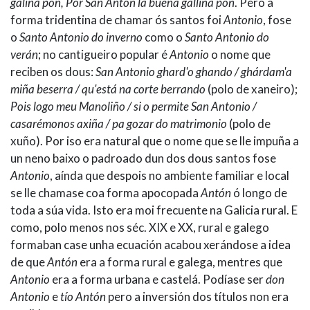
galiña pón, Por San Antón la buena gallina pon
. Pero a
forma tridentina de chamar ós santos foi
Antonio
, fose
o
Santo Antonio do inverno
como o
Santo Antonio do
verán
; no cantigueiro popular é
Antonio
o nome que
reciben os dous:
San Antonio ghard'o ghando / ghárdam'a
miña beserra / qu'está na corte berrando
(polo de xaneiro);
Pois logo meu Manoliño / si o permite San Antonio /
casarémonos axiña / pa gozar do matrimonio
(polo de
xuño). Por iso era natural que o nome que se lle impuña a
un neno baixo o padroado dun dos dous santos fose
Antonio
, aínda que despois no ambiente familiar e local
se lle chamase coa forma apocopada
Antón
ó longo de
toda a súa vida. Isto era moi frecuente na Galicia rural. E
como, polo menos nos séc. XIX e XX, rural e galego
formaban case unha ecuación acabou xerándose a idea
de que
Antón
era a forma rural e galega, mentres que
Antonio
era a forma urbana e castelá. Podíase ser
don
Antonio
e
tío Antón
pero a inversión dos títulos non era