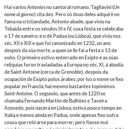
IDENTIDADE CORPORATIVA
Facebook
Twitter
Youtube
Instagram
Bluesky
H
ai varios
Antonios
no santoral romano, Tagliavini (
Un
FIGURAS HOMENAXEADAS
MARCIAL DEL ADALID
nome al giorno
) cita dez. Pero só dous deles adquiriron
HISTORIA
CASA-MUSEO EMILIA PARDO
fama na cristiandade, Antonio abade, que viviu na
BAZÁN
60 ANOS DLG
Tebaida entre os séculos III e IV, cuxa festa se celebraba
PRIMAVERA DAS LETRAS
o 17 de xaneiro; e o de Padua (ou Lisboa), que viviu nos
séc. XII e XIII e que foi canonizado en 1232, un ano
PORTAL DAS PALABRAS
despois da súa morte, a quen se lle fai a festa o 13 de
xuño. O primeiro estivo enterrado en Exipto e as súas
reliquias foron trasladadas a Europa no séc. XI, á abadía
de Saint Antoine (cerca de Grenoble), despois da
ocupación de Exipto polos árabes; por iso o nome se fixo
popular en Francia; hai mesmo bastantes topónimos
Saint-Antoine
. O segundo, que antes de 1220 se
chamaba Fernando Martim de Bulhões e Taveira
Azevedo, pois nacera en Lisboa, estivo pouco tempo en
Italia e menos aínda en Padua, onde apenas fixo outra
cousa que retirarse para morrer; pero fíxose moi