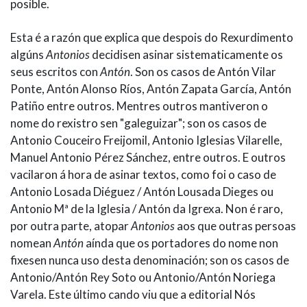
posible.
Esta é a razón que explica que despois do Rexurdimento
algúns
Antonios
decidisen asinar sistematicamente os
seus escritos con
Antón
. Son os casos de Antón Vilar
Ponte, Antón Alonso Ríos, Antón Zapata García, Antón
Patiño entre outros. Mentres outros mantiveron o
nome do rexistro sen "galeguizar"; son os casos de
Antonio Couceiro Freijomil, Antonio Iglesias Vilarelle,
Manuel Antonio Pérez Sánchez, entre outros. E outros
vacilaron á hora de asinar textos, como foi o caso de
Antonio Losada Diéguez / Antón Lousada Dieges ou
Antonio Mª de la Iglesia / Antón da Igrexa. Non é raro,
por outra parte, atopar
Antonios
aos que outras persoas
nomean
Antón
aínda que os portadores do nome non
fixesen nunca uso desta denominación; son os casos de
Antonio/Antón Rey Soto ou Antonio/Antón Noriega
Varela. Este último cando viu que a editorial Nós