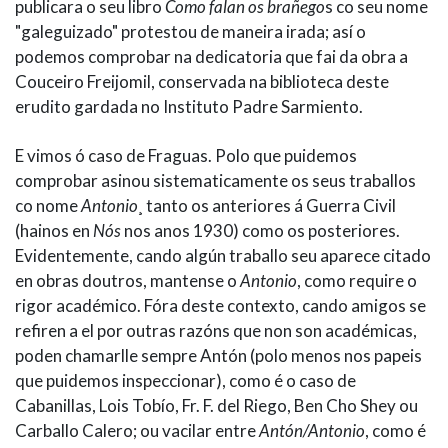
publicara o seu libro
Como falan os brañego
s co seu nome
"galeguizado" protestou de maneira irada; así o
podemos comprobar na dedicatoria que fai da obra a
Couceiro Freijomil, conservada na biblioteca deste
erudito gardada no Instituto Padre Sarmiento.
E vimos ó caso de Fraguas. Polo que puidemos
comprobar asinou sistematicamente os seus traballos
co nome
Antonio
¸ tanto os anteriores á Guerra Civil
(hainos en
Nós
nos anos 1930) como os posteriores.
Evidentemente, cando algún traballo seu aparece citado
en obras doutros, mantense o
Antonio
, como require o
rigor académico. Fóra deste contexto, cando amigos se
refiren a el por outras razóns que non son académicas,
poden chamarlle sempre Antón (polo menos nos papeis
que puidemos inspeccionar), como é o caso de
Cabanillas, Lois Tobío, Fr. F. del Riego, Ben Cho Shey ou
Carballo Calero; ou vacilar entre
Antón/Antonio
, como é