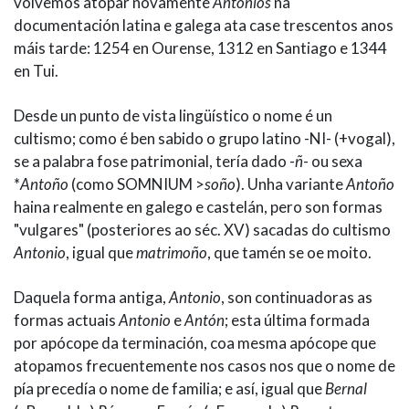
volvemos atopar novamente
Antonios
na
documentación latina e galega ata case trescentos anos
máis tarde: 1254 en Ourense, 1312 en Santiago e 1344
en Tui.
Desde un punto de vista lingüístico o nome é un
cultismo; como é ben sabido o grupo latino -NI- (+vogal),
se a palabra fose patrimonial, tería dado -
ñ
- ou sexa
*
Antoño
(como SOMNIUM >
soño
). Unha variante
Antoño
haina realmente en galego e castelán, pero son formas
"vulgares" (posteriores ao séc. XV) sacadas do cultismo
Antonio
, igual que
matrimoño
, que tamén se oe moito.
Daquela forma antiga,
Antonio
, son continuadoras as
formas actuais
Antonio
e
Antón
; esta última formada
por apócope da terminación, coa mesma apócope que
atopamos frecuentemente nos casos nos que o nome de
pía precedía o nome de familia; e así, igual que
Bernal