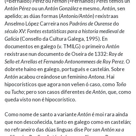
(=Bernaldo)
Pérez
ou
Fernán
(=Fernando)
Peres
temos un
Antón Pérez
ou un
Antón González
e mesmo,
Antón
, sen
apelido; as dúas formas (
Antonio/Antón
) rexístraas
Anselmo López Carreira nos
Padróns de Ourense
do
século XV: Fontes estatísticas para a historia medieval de
Galicia
(Consello da Cultura Galega, 1995). En
documentos en galego (v. TMILG) o primeiro
Antón
rexístrase nun documento de Oseira de 1332:
Roy de
Sello et Arrellas et Fernando Antonommees de Roy Perez
. O
dobrete haino en galego, portugués e castelán. Sobre
Antón
acabou creándose un feminino
Antona
. Hai
hipocorísticos que agora non veñen ó caso, como
Toño
ou
Tucho
; pero son casos diferentes de
Antón
, que, como
queda visto non é hipocorístico.
Como nome de santo a variante
Antón
é moi rara aínda
que non descoñecida, tanto en galego como en castelán;
no refraneiro das dúas linguas dise
Por san Antón xa a