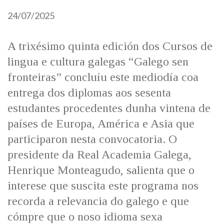
IDENTIDADE CORPORATIVA
Facebook
Twitter
Youtube
Instagram
Bluesky
24/07/2025
FIGURAS HOMENAXEADAS
MARCIAL DEL ADALID
HISTORIA
CASA-MUSEO EMILIA PARDO
BAZÁN
A trixésimo quinta edición dos Cursos de
60 ANOS DLG
lingua e cultura galegas “Galego sen
PRIMAVERA DAS LETRAS
fronteiras” concluíu este mediodía coa
PORTAL DAS PALABRAS
entrega dos diplomas aos sesenta
estudantes procedentes dunha vintena de
países de Europa, América e Asia que
participaron nesta convocatoria. O
presidente da Real Academia Galega,
Henrique Monteagudo, salienta que o
interese que suscita este programa nos
recorda a relevancia do galego e que
cómpre que o noso idioma sexa