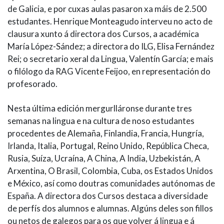
de Galicia, e por cuxas aulas pasaron xa máis de 2.500
estudantes. Henrique Monteagudo interveu no acto de
clausura xunto á directora dos Cursos, a académica
María López-Sández; a directora do ILG, Elisa Fernández
Rei; o secretario xeral da Lingua, Valentín García; e mais
o filólogo da RAG Vicente Feijoo, en representación do
profesorado.
Nesta última edición mergurlláronse durante tres
semanas na lingua e na cultura de noso estudantes
procedentes de Alemaña, Finlandia, Francia, Hungría,
Irlanda, Italia, Portugal, Reino Unido, República Checa,
Rusia, Suíza, Ucraína, A China, A India, Uzbekistán, A
Arxentina, O Brasil, Colombia, Cuba, os Estados Unidos
e México, así como doutras comunidades autónomas de
España. A directora dos Cursos destaca a diversidade
de perfís dos alumnos e alumnas. Algúns deles son fillos
ou netos de galegos para os que volver á lingua e á