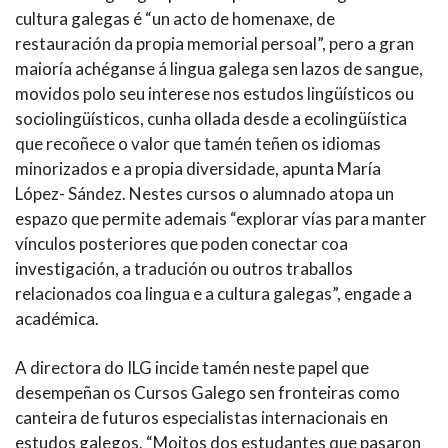
cultura galegas é “un acto de homenaxe, de
restauración da propia memorial persoal”, pero a gran
maioría achéganse á lingua galega sen lazos de sangue,
movidos polo seu interese nos estudos lingüísticos ou
sociolingüísticos, cunha ollada desde a ecolingüística
que recoñece o valor que tamén teñen os idiomas
minorizados e a propia diversidade, apunta María
López- Sández. Nestes cursos o alumnado atopa un
espazo que permite ademais “explorar vías para manter
vínculos posteriores que poden conectar coa
investigación, a tradución ou outros traballos
relacionados coa lingua e a cultura galegas”, engade a
académica.
A directora do ILG incide tamén neste papel que
desempeñan os Cursos Galego sen fronteiras como
canteira de futuros especialistas internacionais en
estudos galegos. “Moitos dos estudantes que pasaron