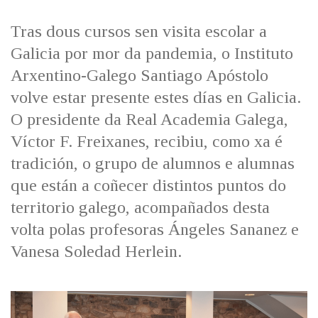
IDENTIDADE CORPORATIVA
Facebook
Twitter
Youtube
Instagram
Bluesky
FIGURAS HOMENAXEADAS
MARCIAL DEL ADALID
Tras dous cursos sen visita escolar a
HISTORIA
CASA-MUSEO EMILIA PARDO
Galicia por mor da pandemia, o Instituto
BAZÁN
60 ANOS DLG
Arxentino-Galego Santiago Apóstolo
PRIMAVERA DAS LETRAS
volve estar presente estes días en Galicia.
PORTAL DAS PALABRAS
O presidente da Real Academia Galega,
Víctor F. Freixanes, recibiu, como xa é
tradición, o grupo de alumnos e alumnas
que están a coñecer distintos puntos do
territorio galego, acompañados desta
volta polas profesoras Ángeles Sananez e
Vanesa Soledad Herlein.