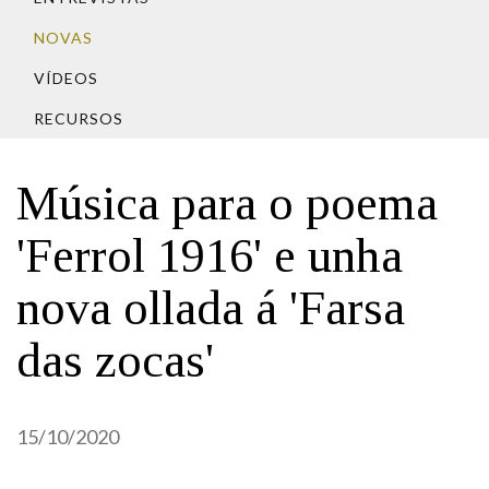
IDENTIDADE CORPORATIVA
Facebook
Twitter
Youtube
Instagram
Bluesky
FIGURAS HOMENAXEADAS
NOVAS
MARCIAL DEL ADALID
HISTORIA
CASA-MUSEO EMILIA PARDO
VÍDEOS
BAZÁN
60 ANOS DLG
RECURSOS
PRIMAVERA DAS LETRAS
PORTAL DAS PALABRAS
Música para o poema
'Ferrol 1916' e unha
nova ollada á 'Farsa
das zocas'
15/10/2020