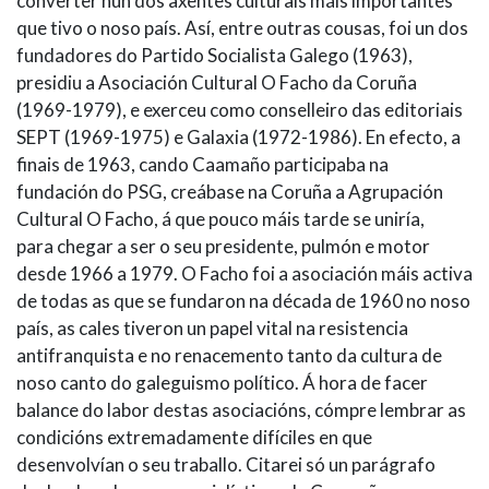
converter nun dos axentes culturais máis importantes
que tivo o noso país. Así, entre outras cousas, foi un dos
fundadores do Partido Socialista Galego (1963),
presidiu a Asociación Cultural O Facho da Coruña
(1969-1979), e exerceu como conselleiro das editoriais
SEPT (1969-1975) e Galaxia (1972-1986). En efecto, a
finais de 1963, cando Caamaño participaba na
fundación do PSG, creábase na Coruña a Agrupación
Cultural O Facho, á que pouco máis tarde se uniría,
para chegar a ser o seu presidente, pulmón e motor
desde 1966 a 1979. O Facho foi a asociación máis activa
de todas as que se fundaron na década de 1960 no noso
país, as cales tiveron un papel vital na resistencia
antifranquista e no renacemento tanto da cultura de
noso canto do galeguismo político. Á hora de facer
balance do labor destas asociacións, cómpre lembrar as
condicións extremadamente difíciles en que
desenvolvían o seu traballo. Citarei só un parágrafo