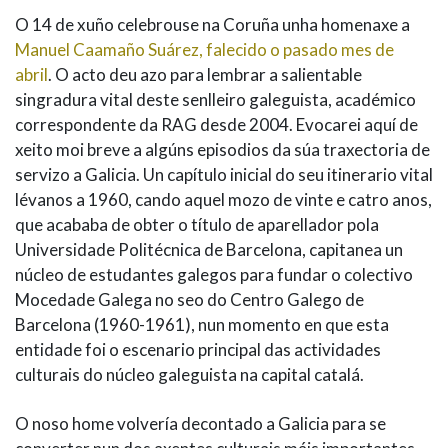
IDENTIDADE CORPORATIVA
Facebook
Twitter
Youtube
Instagram
Bluesky
O 14 de xuño celebrouse na Coruña unha homenaxe a
FIGURAS HOMENAXEADAS
MARCIAL DEL ADALID
Manuel Caamaño Suárez, falecido o pasado mes de
HISTORIA
CASA-MUSEO EMILIA PARDO
abril
. O acto deu azo para lembrar a salientable
BAZÁN
60 ANOS DLG
singradura vital deste senlleiro galeguista, académico
PRIMAVERA DAS LETRAS
correspondente da RAG desde 2004. Evocarei aquí de
xeito moi breve a algúns episodios da súa traxectoria de
PORTAL DAS PALABRAS
servizo a Galicia. Un capítulo inicial do seu itinerario vital
lévanos a 1960, cando aquel mozo de vinte e catro anos,
que acababa de obter o título de aparellador pola
Universidade Politécnica de Barcelona, capitanea un
núcleo de estudantes galegos para fundar o colectivo
Mocedade Galega no seo do Centro Galego de
Barcelona (1960-1961), nun momento en que esta
entidade foi o escenario principal das actividades
culturais do núcleo galeguista na capital catalá.
O noso home volvería decontado a Galicia para se