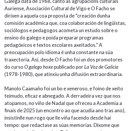
Galega data de 1968, canto as agrupacións culturais
Auriense, Asociación Cultural de Vigo e O Facho se
dirixen a aquela coa proposta de “creación dunha
comisión académica que, coa colaboración de lingüistas,
sociólogos e pedagogos acometa un estudo sobre o
ensino do galego e poida preparar programas
pedagóxicos e textos escolares axeitados.” A
preocupación polo idioma é unha constante na súa
traxectoria. Así, desde O Facho foi un dos promotores
do curso
O galego hoxe
publicado por
La Voz de Galicia
(1978-1980), que atinxiu unha difusión extraordinaria.
Manolo Caamaño foi un bo e xeneroso, e foino de xeito
teimudo, eficaz e abnegado. A derradeira vez que nos
atopamos, no viño de Nadal que ofreceu a Academia a
finais de 2025 (un encontro ao que acudía ano tras ano),
insistinlle nun rogo que lle viña facendo desde hai
tempo: que redactase as súas memorias. Díxome que