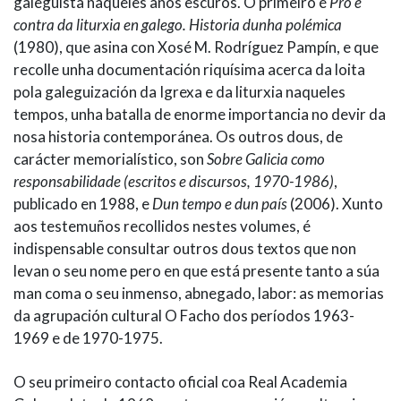
galeguista naqueles anos escuros. O primeiro é
Pro e
contra da liturxia en galego. Historia dunha polémica
(1980), que asina con Xosé M. Rodríguez Pampín, e que
recolle unha documentación riquísima acerca da loita
pola galeguización da Igrexa e da liturxia naqueles
tempos, unha batalla de enorme importancia no devir da
nosa historia contemporánea. Os outros dous, de
carácter memorialístico, son
Sobre Galicia como
responsabilidade (escritos e discursos, 1970-1986)
,
publicado en 1988, e
Dun tempo e dun país
(2006). Xunto
aos testemuños recollidos nestes volumes, é
indispensable consultar outros dous textos que non
levan o seu nome pero en que está presente tanto a súa
man coma o seu inmenso, abnegado, labor: as memorias
da agrupación cultural O Facho dos períodos 1963-
1969 e de 1970-1975.
O seu primeiro contacto oficial coa Real Academia