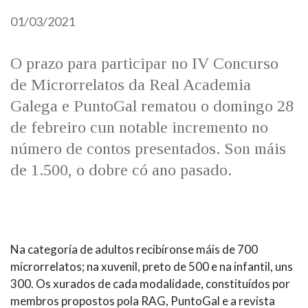
IDENTIDADE CORPORATIVA
Facebook
Twitter
Youtube
Instagram
Bluesky
01/03/2021
FIGURAS HOMENAXEADAS
MARCIAL DEL ADALID
HISTORIA
CASA-MUSEO EMILIA PARDO
BAZÁN
O prazo para participar no IV Concurso
60 ANOS DLG
de Microrrelatos da Real Academia
PRIMAVERA DAS LETRAS
Galega e PuntoGal rematou o domingo 28
PORTAL DAS PALABRAS
de febreiro cun notable incremento no
número de contos presentados. Son máis
de 1.500, o dobre có ano pasado.
Na categoría de adultos recibíronse máis de 700
microrrelatos; na xuvenil, preto de 500 e na infantil, uns
300. Os xurados de cada modalidade, constituídos por
membros propostos pola RAG, PuntoGal e a revista