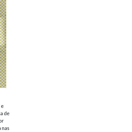
 e
ca de
or
a nas