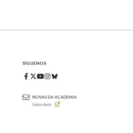
SÍGUENOS
Facebook
Twitter
Instagram
Bluesky
Youtube
NOVAS DA ACADEMIA
Subscríbete