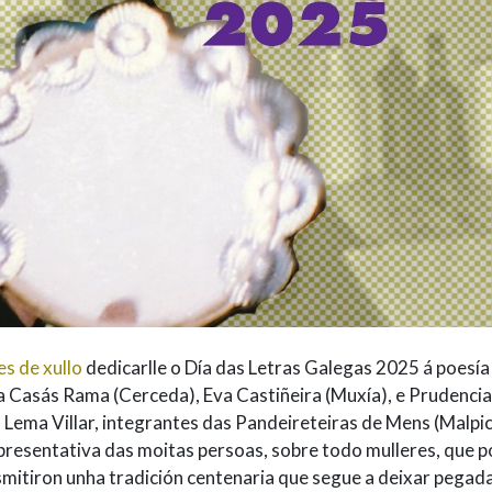
s de xullo
dedicarlle o Día das Letras Galegas 2025 á poesía
sa Casás Rama (Cerceda), Eva Castiñeira (Muxía), e Prudencia
Lema Villar, integrantes das Pandeireteiras de Mens (Malpi
epresentativa das moitas persoas, sobre todo mulleres, que p
smitiron unha tradición centenaria que segue a deixar pegad