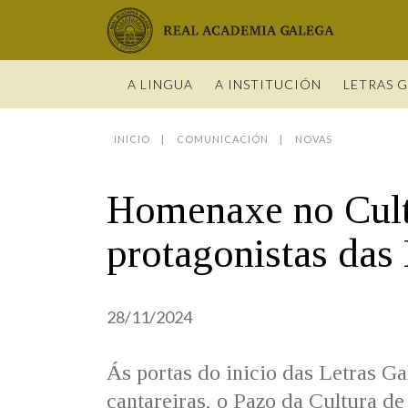
Real Academia Galega
A LINGUA
A INSTITUCIÓN
LETRAS 
INICIO
COMUNICACIÓN
NOVAS
O IDIOMA
PRESENTA
LETRAS GA
NOVAS
DICIONARI
BIOGRAFÍ
DATOS DE
HISTORIA 
VÍDEOS
GUÍA DE 
Homenaxe no Cultu
OBRAS
ESTATUS 
ACADÉMIC
ENTREVIST
GUÍA DE A
NOVAS
LIGAZÓNS
ORGANIZA
FOTOGALE
NOMES GA
protagonistas das
ENTREVIST
Real Academia Galega
Pleno da RAG
Begoña Caamaño
Guía de apelidos galegos
VÍDEOS
RECURSOS
28/11/2024
Ás portas do inicio das Letras Ga
cantareiras, o Pazo da Cultura d