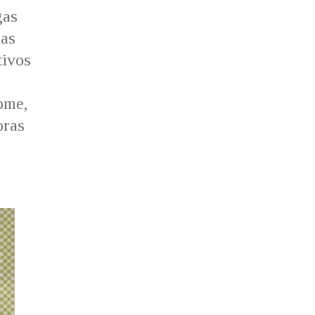
gas
das
tivos
ome,
oras