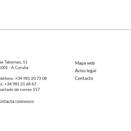
úa Tabernas, 11
Mapa web
5001 - A Coruña
Aviso legal
Contacto
eléfono: +34 981 20 73 08
ax: +34 981 21 64 67
partado de correo 557
ontacta connosco