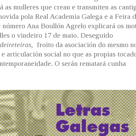
á as mulleres que crean e transmiten as canti
movida pola Real Academia Galega e a Feira 
e número Ana Boullón Agrelo explicará os mo
les o vindeiro 17 de maio. Deseguido
eireteiras
, froito da asociación do mesmo n
 articulación social no que as propias tocad
contemporaneidade. O serán rematará cunha