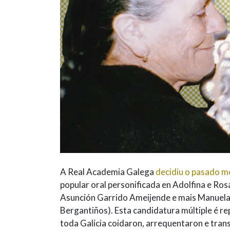
A Real Academia Galega
decidiu o pasado me
popular oral personificada en Adolfina e Ro
Asunción Garrido Ameijende e mais Manuela 
Bergantiños). Esta candidatura múltiple é r
toda Galicia coidaron, arrequentaron e tran