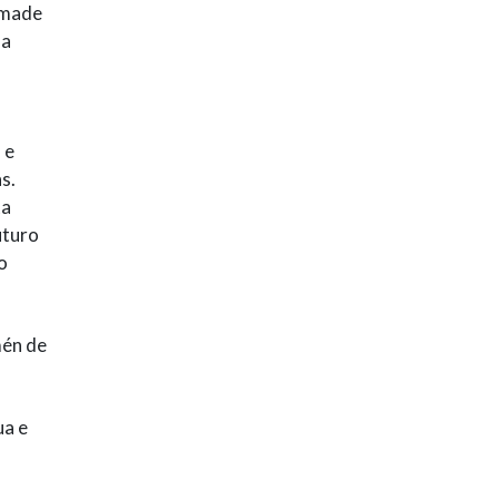
emade
da
 e
s.
ta
uturo
o
mén de
ua e