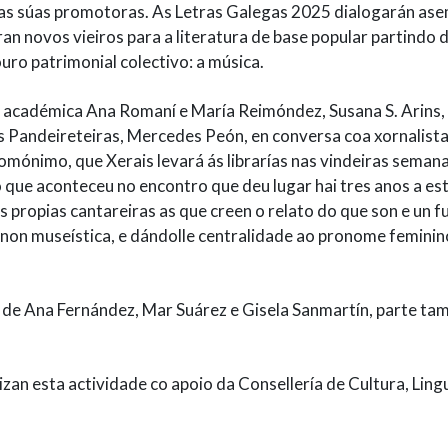
das súas promotoras. As Letras Galegas 2025 dialogarán as
n novos vieiros para a literatura de base popular partindo 
uro patrimonial colectivo: a música.
n académica Ana Romaní e María Reimóndez, Susana S. Arins,
 Pandeireteiras, Mercedes Peón, en conversa coa xornalista
omónimo, que Xerais levará ás librarías nas vindeiras semana
 que aconteceu no encontro que deu lugar hai tres anos a es
s propias cantareiras as que creen o relato do que son e un f
non museística, e dándolle centralidade ao pronome feminin
 de Ana Fernández, Mar Suárez e Gisela Sanmartín, parte ta
an esta actividade co apoio da Consellería de Cultura, Ling