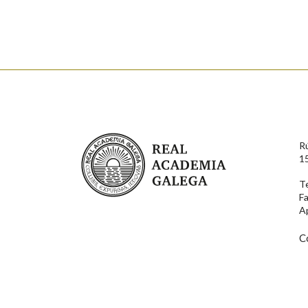
Real Academia Galega
R
1
T
F
A
C