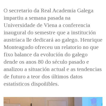
IDENTIDADE CORPORATIVA
Facebook
Twitter
Youtube
Instagram
Bluesky
FIGURAS HOMENAXEADAS
MARCIAL DEL ADALID
O secretario da Real Academia Galega
HISTORIA
CASA-MUSEO EMILIA PARDO
impartiu a semana pasada na
BAZÁN
60 ANOS DLG
Universidade de Viena a conferencia
PRIMAVERA DAS LETRAS
inaugural do semestre que a institución
PORTAL DAS PALABRAS
austríaca lle dedicará ao galego. Henrique
Monteagudo ofreceu un relatorio no que
fixo balance da evolución do galego
dende os anos 80 do século pasado e
analizou a situación actual e as tendencias
de futuro a teor dos últimos datos
estatísticos dispoñibles.