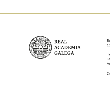
Real Academia Galega
R
1
T
F
A
C