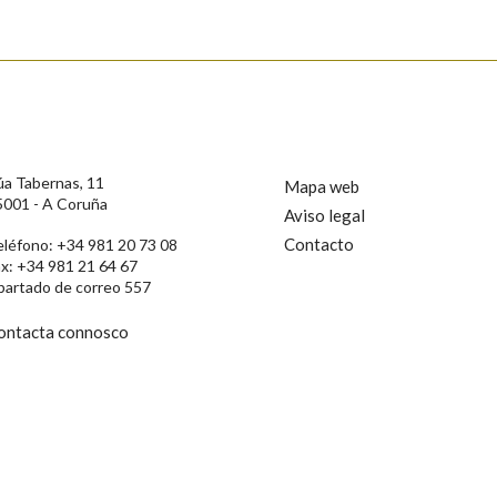
úa Tabernas, 11
Mapa web
5001 - A Coruña
Aviso legal
Contacto
eléfono: +34 981 20 73 08
ax: +34 981 21 64 67
partado de correo 557
ontacta connosco