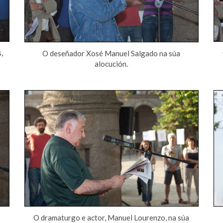
,
O deseñador Xosé Manuel Salgado na súa
alocución.
O dramaturgo e actor, Manuel Lourenzo, na súa