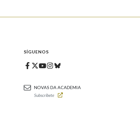
SÍGUENOS
Facebook
Twitter
Instagram
Bluesky
Youtube
NOVAS DA ACADEMIA
Subscríbete