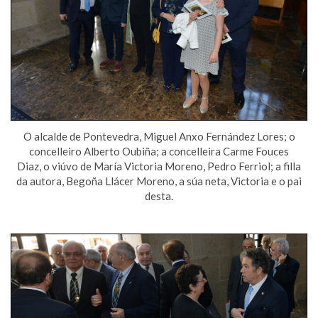
O alcalde de Pontevedra, Miguel Anxo Fernández Lores; o
concelleiro Alberto Oubiña; a concelleira Carme Fouces
Diaz, o viúvo de María Victoria Moreno, Pedro Ferriol; a filla
da autora, Begoña Llácer Moreno, a súa neta, Victoria e o pai
desta.