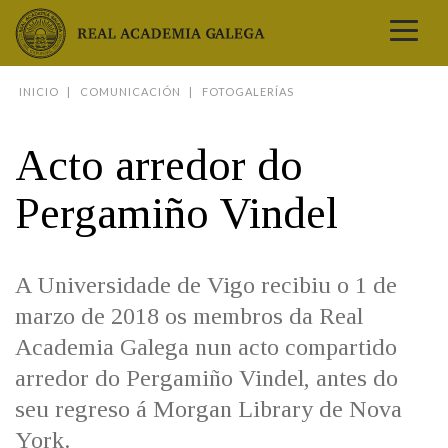
Real Academia Galega
INICIO
COMUNICACIÓN
FOTOGALERÍAS
A LINGUA
A INSTITUCIÓN
Acto arredor do
LETRAS GALEGAS
Pergamiño Vindel
COMUNICACIÓN
Real Academia Galega
Pleno da RAG
Begoña Caamaño
Guía de apelidos galegos
DICIONARIOS
NOVAS
O IDIOMA
PRESENTACIÓN
LETRAS GALEGAS 2026
DICIONARIO DA RAG
A Universidade de Vigo recibiu o 1 de
VÍDEOS
BIBLIOTECA
BIOGRAFÍA
DATOS DE USO
HISTORIA DA RAG
GUÍA DE NOMES GALEGOS
marzo de 2018 os membros da Real
ENTREVISTAS
HEMEROTECA
OBRAS
ESTATUS ACTUAL
ACADÉMICOS E ACADÉMICAS
GUÍA DE APELIDOS GALEGOS
Academia Galega nun acto compartido
FOTOGALERÍAS
ARQUIVO
NOVAS
LIGAZÓNS
ORGANIZACIÓN
NOMES GALEGOS DAS AVES
arredor do Pergamiño Vindel, antes do
TRIBUNAS
PUBLICACIÓNS
ENTREVISTAS
PORTAL DAS PALABRAS
ESTATUTOS E REGULAMENTOS
ANO CASTELAO
seu regreso á Morgan Library de Nova
VÍDEOS
CONTACTO
GALEGO SEN FRONTEIRAS
ACORDOS E CONVENIOS
RECURSOS
York.