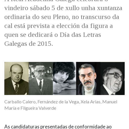
IDENTIDADE CORPORATIVA
Facebook
Twitter
Youtube
Instagram
Bluesky
vindeiro sábado 5 de xullo unha xuntanza
FIGURAS HOMENAXEADAS
MARCIAL DEL ADALID
ordinaria do seu Pleno, no transcurso da
HISTORIA
CASA-MUSEO EMILIA PARDO
cal está prevista a elección da figura a
BAZÁN
60 ANOS DLG
quen se dedicará o Día das Letras
PRIMAVERA DAS LETRAS
Galegas de 2015.
PORTAL DAS PALABRAS
Carballo Calero, Fernández de la Vega, Xela Arias, Manuel
María e Filgueira Valverde
As candidaturas presentadas de conformidade ao