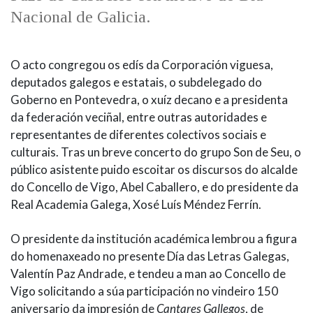
IDENTIDADE CORPORATIVA
Facebook
Twitter
Youtube
Instagram
Bluesky
Nacional de Galicia.
FIGURAS HOMENAXEADAS
MARCIAL DEL ADALID
HISTORIA
CASA-MUSEO EMILIA PARDO
BAZÁN
60 ANOS DLG
O acto congregou os edís da Corporación viguesa,
deputados galegos e estatais, o subdelegado do
PRIMAVERA DAS LETRAS
Goberno en Pontevedra, o xuíz decano e a presidenta
PORTAL DAS PALABRAS
da federación veciñal, entre outras autoridades e
representantes de diferentes colectivos sociais e
culturais. Tras un breve concerto do grupo Son de Seu, o
público asistente puido escoitar os discursos do alcalde
do Concello de Vigo, Abel Caballero, e do presidente da
Real Academia Galega, Xosé Luís Méndez Ferrín.
O presidente da institución académica lembrou a figura
do homenaxeado no presente Día das Letras Galegas,
Valentín Paz Andrade, e tendeu a man ao Concello de
Vigo solicitando a súa participación no vindeiro 150
aniversario da impresión de
Cantares Gallegos
, de