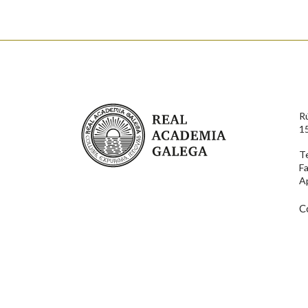
Real Academia Galega
R
1
T
F
A
C