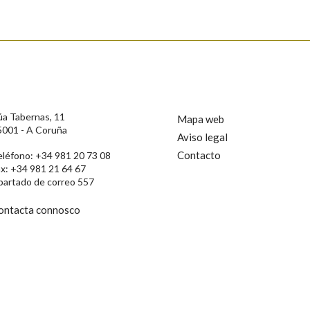
úa Tabernas, 11
Mapa web
5001 - A Coruña
Aviso legal
Contacto
eléfono: +34 981 20 73 08
ax: +34 981 21 64 67
partado de correo 557
ontacta connosco