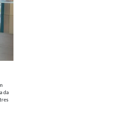
un
la da
tres