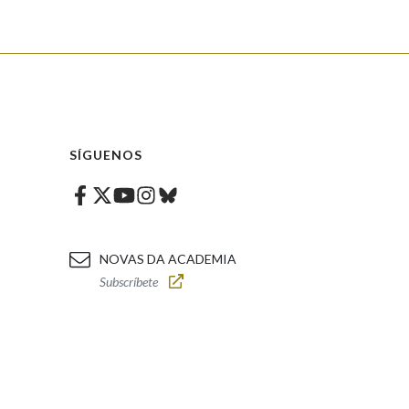
SÍGUENOS
Facebook
Twitter
Instagram
Bluesky
Youtube
NOVAS DA ACADEMIA
Subscríbete