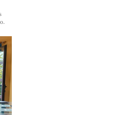
s
ro.