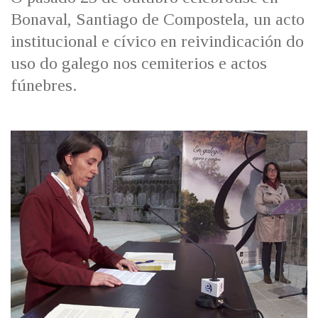
IDENTIDADE CORPORATIVA
Facebook
Twitter
Youtube
Instagram
Bluesky
Bonaval, Santiago de Compostela, un acto
FIGURAS HOMENAXEADAS
MARCIAL DEL ADALID
institucional e cívico en reivindicación do
HISTORIA
CASA-MUSEO EMILIA PARDO
uso do galego nos cemiterios e actos
BAZÁN
60 ANOS DLG
fúnebres.
PRIMAVERA DAS LETRAS
PORTAL DAS PALABRAS