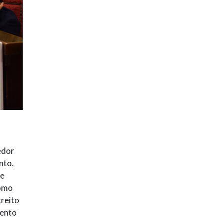
edor
nto,
de
tomo
treito
mento