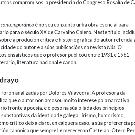
 outros compromisos, a presidencia do Congreso Rosalía de C
ga contemporánea
é no seu conxunto unha obra esencial para
rio para o século XX de Carvalho Calero. Neste título incidi
bre a produción crítica e historiográfica do autor referida 
cidade do autor e a súas publicacións na revista
Nós
. O
tos ensaísticos que o profesor publicou entre 1931 e 1981
rario, literatura nacional e canon.
edrayo
a foron analizadas por Dolores Vilavedra. A profesora da
ica que o autor non amosou moito interese pola narrativa
io fronte á poesía, e o peso na súa ollada dos principios
ubstantivas da identidade galega: lirismo, humorismo,
mo crítico deixa claro, en calquera caso, a súa preferencia p
ración canónica que sempre lle mereceron Castelao, Otero Pe