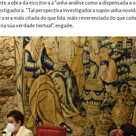
ete a obra da escritora a "unha análise como a dispensada a 
investigadora. "Tal perspectiva investigadora supón unha novi
ora era máis citada do que lida, máis reverenciada do que coñ
na súa verdade textual", engade.