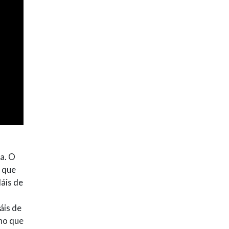
ra. O
o que
Máis de
áis de
"no que