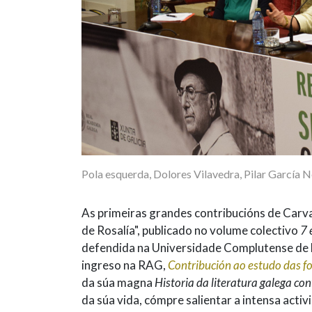
Pola esquerda, Dolores Vilavedra, Pilar García 
As primeiras grandes contribucións de Carva
de Rosalía", publicado no volume colectivo
7 
defendida na Universidade Complutense de M
ingreso na RAG,
Contribución ao estudo das fon
da súa magna
Historia da literatura galega c
da súa vida, cómpre salientar a intensa act