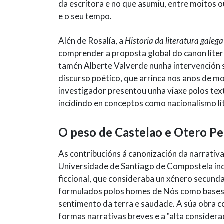
da escritora e no que asumiu, entre moitos
e o seu tempo.
Alén de Rosalía, a
Historia da literatura gale
comprender a proposta global do canon litera
tamén Alberte Valverde nunha intervención so
discurso poético, que arrinca nos anos de mo
investigador presentou unha viaxe polos tex
incidindo en conceptos como nacionalismo lite
O peso de Castelao e Otero P
As contribucións á canonización da narrativ
Universidade de Santiago de Compostela ind
ficcional, que consideraba un xénero secundar
formulados polos homes de Nós como bases s
sentimento da terra e saudade. A súa obra co
formas narrativas breves e a "alta conside