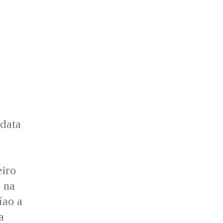
 data
eiro
 na
íao a
a