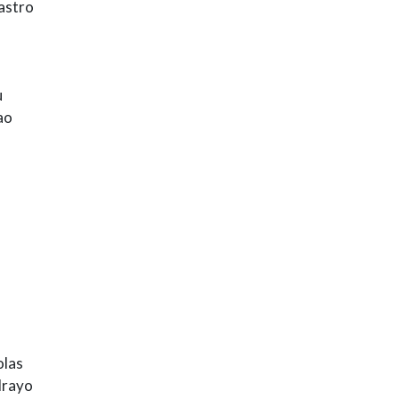
astro
u
ao
olas
drayo