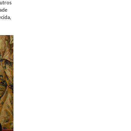
outros
dade
ecida,