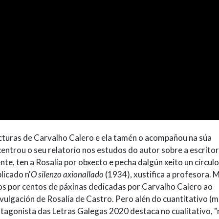
lecturas de Carvalho Calero e ela tamén o acompañou na súa
entrou o seu relatorio nos estudos do autor sobre a escrito
e, ten a Rosalía por obxecto e pecha dalgún xeito un círcul
licado n'
O silenzo axionallado
(1934), xustifica a profesora. 
os por centos de páxinas dedicadas por Carvalho Calero ao
divulgación de Rosalía de Castro. Pero alén do cuantitativo (m
rotagonista das Letras Galegas 2020 destaca no cualitativo, 