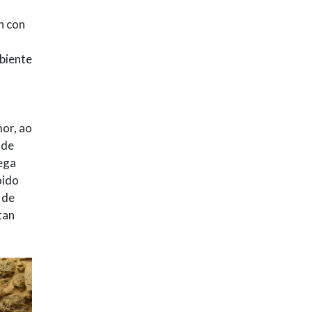
n con
mbiente
or, ao
 de
lega
oido
 de
tan