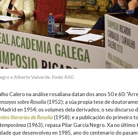
Negro e Alberte Valverde.
Fonte: RAG
lho Calero na análise rosaliana datan dos anos 50 e 60: "Arr
ensayos sobre Rosalía
(1952); a súa propia tese de doutorame
adrid en 1954; os volumes dela derivados; o seu discurso 
tes literarias de Rosalía
(1958); e a publicación do primeiro 
ontemporánea
(1963), repasa Pilar García Negro. Xa no último 
ividade que desenvolveu en 1985, ano do centenario do pasa