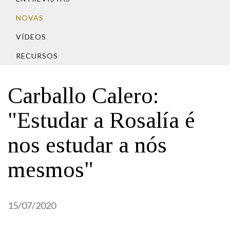
IDENTIDADE CORPORATIVA
Facebook
Twitter
Youtube
Instagram
Bluesky
FIGURAS HOMENAXEADAS
NOVAS
MARCIAL DEL ADALID
HISTORIA
CASA-MUSEO EMILIA PARDO
VÍDEOS
BAZÁN
60 ANOS DLG
RECURSOS
PRIMAVERA DAS LETRAS
PORTAL DAS PALABRAS
Carballo Calero:
"Estudar a Rosalía é
nos estudar a nós
mesmos"
15/07/2020