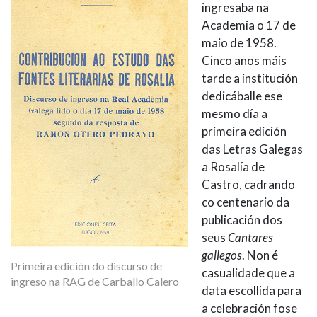
ingresaba na
Academia o 17 de
maio de 1958.
Cinco anos máis
tarde a institución
dedicáballe ese
mesmo día a
primeira edición
das Letras Galegas
a Rosalía de
Castro, cadrando
co centenario da
publicación dos
seus
Cantares
gallegos
. Non é
Primeira edición do discurso de
casualidade que a
ingreso na RAG de Carballo Calero
data escollida para
a celebración fose