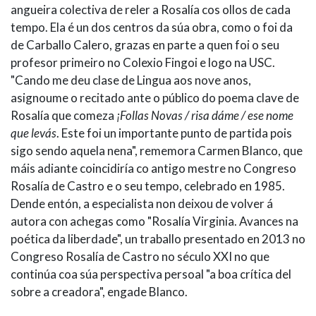
angueira colectiva de reler a Rosalía cos ollos de cada
tempo. Ela é un dos centros da súa obra, como o foi da
de Carballo Calero, grazas en parte a quen foi o seu
profesor primeiro no Colexio Fingoi e logo na USC.
"Cando me deu clase de Lingua aos nove anos,
asignoume o recitado ante o público do poema clave de
Rosalía que comeza
¡Follas Novas / risa dáme / ese nome
que levás
. Este foi un importante punto de partida pois
sigo sendo aquela nena", rememora Carmen Blanco, que
máis adiante coincidiría co antigo mestre no Congreso
Rosalía de Castro e o seu tempo, celebrado en 1985.
Dende entón, a especialista non deixou de volver á
autora con achegas como "Rosalía Virginia. Avances na
poética da liberdade", un traballo presentado en 2013 no
Congreso Rosalía de Castro no século XXI no que
continúa coa súa perspectiva persoal "a boa crítica del
sobre a creadora", engade Blanco.