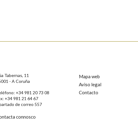
úa Tabernas, 11
Mapa web
5001 - A Coruña
Aviso legal
Contacto
eléfono: +34 981 20 73 08
ax: +34 981 21 64 67
partado de correo 557
ontacta connosco