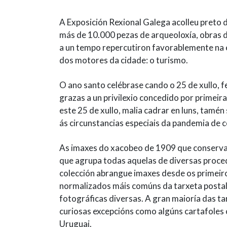
A Exposición Rexional Galega acolleu preto d
más de 10.000 pezas de arqueoloxía, obras de 
a un tempo repercutiron favorablemente na 
dos motores da cidade: o turismo.
O ano santo celébrase cando o 25 de xullo, 
grazas a un privilexio concedido por primeir
este 25 de xullo, malia cadrar en luns, tamén
ás circunstancias especiais da pandemia de 
As imaxes do xacobeo de 1909 que conserva o
que agrupa todas aquelas de diversas proce
colección abrangue imaxes desde os primeiro
normalizados máis comúns da tarxeta postal (
fotográficas diversas. A gran maioría das tar
curiosas excepcións como algúns cartafoles
Uruguai.