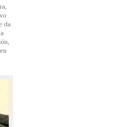
ra,
ivo
e da
ta
ión,
 en