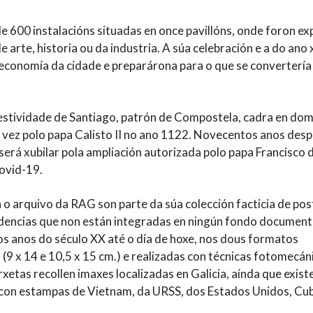
e 600 instalacións situadas en once pavillóns, onde foron e
arte, historia ou da industria. A súa celebración e a do ano 
economía da cidade e preparárona para o que se convertería
festividade de Santiago, patrón de Compostela, cadra en dom
a vez polo papa Calisto II no ano 1122. Novecentos anos desp
 será xubilar pola ampliación autorizada polo papa Francisco 
covid-19.
 arquivo da RAG son parte da súa colección facticia de post
dencias que non están integradas en ningún fondo documenta
s anos do século XX até o día de hoxe, nos dous formatos
9 x 14 e 10,5 x 15 cm.) e realizadas con técnicas fotomecán
xetas recollen imaxes localizadas en Galicia, aínda que exist
 con estampas de Vietnam, da URSS, dos Estados Unidos, Cu