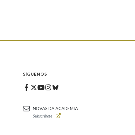
SÍGUENOS
Facebook
Twitter
Instagram
Bluesky
Youtube
NOVAS DA ACADEMIA
Subscríbete