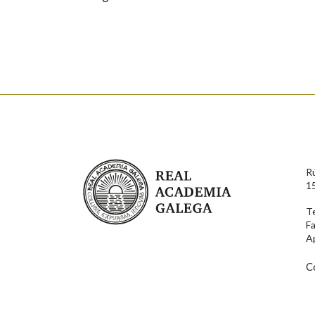
Real Academia Galega
R
1
T
F
A
C