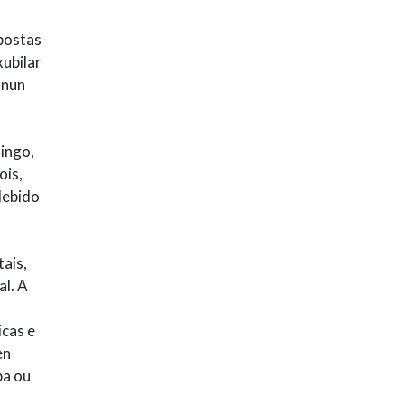
xpostas
xubilar
 nun
ingo,
ois,
debido
ais,
l. A
icas e
en
ba ou