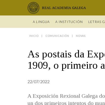
Real Academia Galega
A LINGUA
A INSTITUCIÓN
LETRAS 
INICIO
COMUNICACIÓN
NOVAS
O IDIOMA
PRESENTA
LETRAS GA
NOVAS
DICIONARI
BIOGRAFÍ
DATOS DE
HISTORIA 
VÍDEOS
GUÍA DE 
As postais da Exp
OBRAS
ESTATUS 
ACADÉMIC
ENTREVIST
GUÍA DE A
NOVAS
LIGAZÓNS
ORGANIZA
FOTOGALE
NOMES GA
1909, o primeiro 
ENTREVIST
Real Academia Galega
Pleno da RAG
Begoña Caamaño
Guía de apelidos galegos
VÍDEOS
RECURSOS
22/07/2022
A Exposición Rexional Galega do 
un dos primeiros intentos do mund