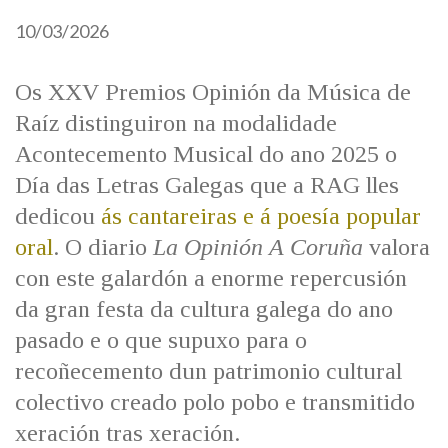
IDENTIDADE CORPORATIVA
Facebook
Twitter
Youtube
Instagram
Bluesky
10/03/2026
FIGURAS HOMENAXEADAS
MARCIAL DEL ADALID
HISTORIA
CASA-MUSEO EMILIA PARDO
BAZÁN
Os XXV Premios Opinión da Música de
60 ANOS DLG
Raíz distinguiron na modalidade
PRIMAVERA DAS LETRAS
Acontecemento Musical do ano 2025 o
PORTAL DAS PALABRAS
Día das Letras Galegas que a RAG lles
dedicou
ás cantareiras e á poesía popular
oral
. O diario
La Opinión A Coruña
valora
con este galardón a enorme repercusión
da gran festa da cultura galega do ano
pasado e o que supuxo para o
recoñecemento dun patrimonio cultural
colectivo creado polo pobo e transmitido
xeración tras xeración.