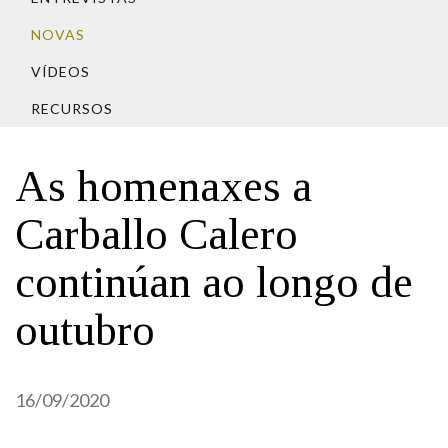
IDENTIDADE CORPORATIVA
Facebook
Twitter
Youtube
Instagram
Bluesky
FIGURAS HOMENAXEADAS
NOVAS
MARCIAL DEL ADALID
HISTORIA
CASA-MUSEO EMILIA PARDO
VÍDEOS
BAZÁN
60 ANOS DLG
RECURSOS
PRIMAVERA DAS LETRAS
PORTAL DAS PALABRAS
As homenaxes a
Carballo Calero
continúan ao longo de
outubro
16/09/2020