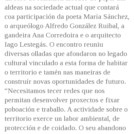
IDENTIDADE CORPORATIVA
Facebook
Twitter
Youtube
Instagram
Bluesky
aldeas na sociedade actual que contará
FIGURAS HOMENAXEADAS
MARCIAL DEL ADALID
coa participación da poeta María Sánchez,
HISTORIA
CASA-MUSEO EMILIA PARDO
o arqueólogo Alfredo González Ruibal, a
BAZÁN
60 ANOS DLG
gandeira Ana Corredoira e o arquitecto
PRIMAVERA DAS LETRAS
Iago Lestegás. O encontro reuniu
PORTAL DAS PALABRAS
diversas olladas que afondaron no legado
cultural vinculado a esta forma de habitar
o territorio e tamén nas maneiras de
construír novas oportunidades de futuro.
“Necesitamos tecer redes que nos
permitan desenvolver proxectos e fixar
poboación e traballo. A actividade sobre o
territorio exerce un labor ambiental, de
protección e de coidado. O seu abandono