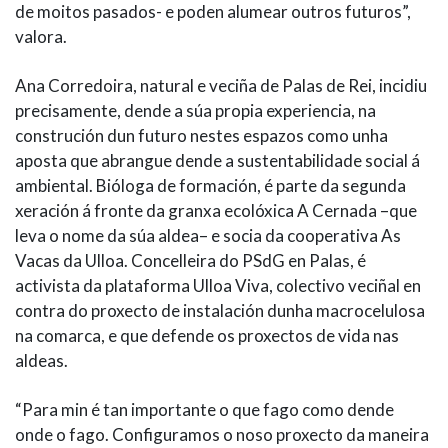
de moitos pasados- e poden alumear outros futuros”,
valora.
Ana Corredoira, natural e veciña de Palas de Rei, incidiu
precisamente, dende a súa propia experiencia, na
construción dun futuro nestes espazos como unha
aposta que abrangue dende a sustentabilidade social á
ambiental. Bióloga de formación, é parte da segunda
xeración á fronte da granxa ecolóxica A Cernada –que
leva o nome da súa aldea– e socia da cooperativa As
Vacas da Ulloa. Concelleira do PSdG en Palas, é
activista da plataforma Ulloa Viva, colectivo veciñal en
contra do proxecto de instalación dunha macrocelulosa
na comarca, e que defende os proxectos de vida nas
aldeas.
“Para min é tan importante o que fago como dende
onde o fago. Configuramos o noso proxecto da maneira