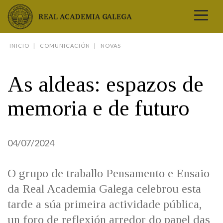
Real Academia Galega
INICIO
COMUNICACIÓN
NOVAS
A LINGUA
A INSTITUCIÓN
As aldeas: espazos de
LETRAS GALEGAS
memoria e de futuro
COMUNICACIÓN
Real Academia Galega
Pleno da RAG
Begoña Caamaño
Guía de apelidos galegos
DICIONARIOS
NOVAS
O IDIOMA
PRESENTACIÓN
LETRAS GALEGAS 2026
DICIONARIO DA RAG
VÍDEOS
04/07/2024
BIBLIOTECA
BIOGRAFÍA
DATOS DE USO
HISTORIA DA RAG
GUÍA DE NOMES GALEGOS
ENTREVISTAS
HEMEROTECA
OBRAS
ESTATUS ACTUAL
ACADÉMICOS E ACADÉMICAS
GUÍA DE APELIDOS GALEGOS
O grupo de traballo Pensamento e Ensaio
FOTOGALERÍAS
ARQUIVO
NOVAS
LIGAZÓNS
ORGANIZACIÓN
NOMES GALEGOS DAS AVES
TRIBUNAS
da Real Academia Galega celebrou esta
PUBLICACIÓNS
ENTREVISTAS
PORTAL DAS PALABRAS
ESTATUTOS E REGULAMENTOS
ANO CASTELAO
tarde a súa primeira actividade pública,
VÍDEOS
CONTACTO
GALEGO SEN FRONTEIRAS
ACORDOS E CONVENIOS
RECURSOS
un foro de reflexión arredor do papel das