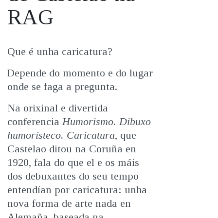
IDENTIDADE CORPORATIVA
Facebook
Twitter
Youtube
Instagram
Bluesky
RAG
FIGURAS HOMENAXEADAS
MARCIAL DEL ADALID
HISTORIA
CASA-MUSEO EMILIA PARDO
BAZÁN
60 ANOS DLG
01/04/2025
Que é unha caricatura?
PRIMAVERA DAS LETRAS
Depende do momento e do lugar
PORTAL DAS PALABRAS
onde se faga a pregunta.
Na orixinal e divertida
conferencia
Humorismo. Dibuxo
humorísteco. Caricatura
, que
Castelao ditou na Coruña en
1920, fala do que el e os máis
dos debuxantes do seu tempo
entendían por caricatura: unha
nova forma de arte nada en
Alemaña, baseada na