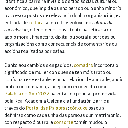
identifica a barreira invisible de tipo social, cultural ou
económico, que impide a unha persoa ou a unha minoría
o acceso a postos de relevancia dunha organización; e a
entrada de
cultura
suma o fraseoloxismo
cultura da
cancelación
, o fenómeno consistente na retirada de
apoio moral, financeiro, dixital ou social a persoas ou
organizacións como consecuencia de comentarios ou
accións realizados por estas.
Canto aos cambios e engadidos,
comadre
incorpora o
significado de muller con quen se ten máis trato ou
confianza e se establece unha relación de amizade, apoio
mutuo ou compañía, a acepción recoñecida como
Palabra do Ano 2022
na votación popular promovida
pola Real Academia Galega e a Fundación Barrié a
través do
Portal das Palabras
;
cónxuxe
pasou a
definirse como cada unha das persoas dun matrimonio,
con respecto á outra; e
consorte
tamén mudou a