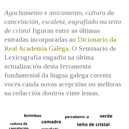
IDENTIDADE CORPORATIVA
Facebook
Twitter
Youtube
Instagram
Bluesky
FIGURAS HOMENAXEADAS
MARCIAL DEL ADALID
Agachamento
e
anicamento
,
cultura da
HISTORIA
CASA-MUSEO EMILIA PARDO
cancelación, escaleta, esgrafiado
ou
teito
BAZÁN
60 ANOS DLG
de cristal
figuran entre as últimas
PRIMAVERA DAS LETRAS
entradas incorporadas ao
Dicionario da
PORTAL DAS PALABRAS
Real Academia Galega
. O Seminario de
Lexicografía engadiu na última
actualización desta ferramenta
fundamental da lingua galega corenta
voces canda novas acepcións ou melloras
na redacción doutros vinte lemas.