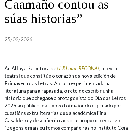
Caamaño contou as
IDENTIDADE CORPORATIVA
Facebook
Twitter
Youtube
Instagram
Bluesky
FIGURAS HOMENAXEADAS
MARCIAL DEL ADALID
súas historias”
HISTORIA
CASA-MUSEO EMILIA PARDO
BAZÁN
60 ANOS DLG
PRIMAVERA DAS LETRAS
25/03/2026
PORTAL DAS PALABRAS
An Alfaya é a autora de
UUU-uuu, BEGOÑA!
, o texto
teatral que constitúe o corazón da nova edición de
Primavera das Letras. Autora experimentada na
literatura para a rapazada, o reto de escribir unha
historia que achegase a protagonista do Día das Letras
2026 ao público máis novo foi maior do esperado por
cuestións extraliterarias que a académica Fina
Casalderrey descoñecía cando lle propuxo a encarga.
“Begoña e mais eu fomos compañeiras no Instituto Coia