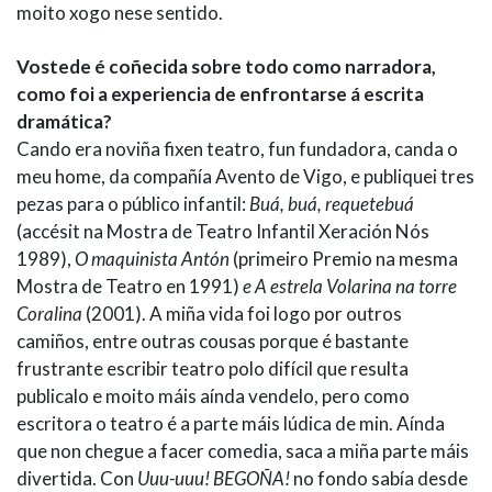
moito xogo nese sentido.
Vostede é coñecida sobre todo como narradora,
como foi a experiencia de enfrontarse á escrita
dramática?
Cando era noviña fixen teatro, fun fundadora, canda o
meu home, da compañía Avento de Vigo, e publiquei tres
pezas para o público infantil:
Buá, buá, requetebuá
(accésit na Mostra de Teatro Infantil Xeración Nós
1989),
O maquinista Antón
(primeiro Premio na mesma
Mostra de Teatro en 1991)
e A estrela Volarina na torre
Coralina
(2001). A miña vida foi logo por outros
camiños, entre outras cousas porque é bastante
frustrante escribir teatro polo difícil que resulta
publicalo e moito máis aínda vendelo, pero como
escritora o teatro é a parte máis lúdica de min. Aínda
que non chegue a facer comedia, saca a miña parte máis
divertida. Con
Uuu-uuu! BEGOÑA!
no fondo sabía desde