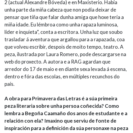
2 (actual Alexandre Bóveda) e en Maxisterio. Había
unha parte da miña cabeza que non podía deixar de
pensar que tiña que falar dunha amiga que hoxe tería a
miña idade. Eu lémbroa como unha rapaza luminosa,
líder e inquieta”, conta a escritora. Unha luz que soubo
trasladar á aventura que argallou para a rapazada, coa
que volveu escribir, despois de moito tempo, teatro. A
peza, ilustrada por Laura Romero, pode descargarse na
web do proxecto. A autora e a RAG agardan que
arredor do 17 de maio e en diante sexa levada á escena,
dentro e fóra das escolas, en múltiples recunchos do
país.
A obra para Primavera das Letras é a súa primeira
peza literaria sobre unha persoa coñecida? Como
lembra a Begoña Caamaño dos anos de estudante e a
relación con ela? Imaxino que serviu de fonte de
inspiración para a definición da súa personaxe na peza