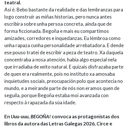
teatral.
Así é. Bebo bastante da realidade e das lembranzas para
logo construír as miñas historias, pero nunca antes
escribira sobre unha persoa concreta, aínda que de
forma ficcionada. Begoña e mais eu compartimos
amizades, corredores e inquedanzas. Eu lémbroa como
unha rapaza cunha personalidade arrebatadora. E dende
ese pouso tratei de escribir a peza de teatro. Xa daquela
concentraba a nosa atención, había algo especial nela
que irradiaba de xeito natural. E quizais disfrazaba parte
de quen era realmente, pois no instituto xa amosaba
inquietudes sociais, preocupación polo que acontecía no
mundo, e a meirande parte de nós non eramos quen de
seguila, porque Begoña estaba moi avanzada con
respecto á rapazada da súa idade.
En
Uuu-uuu, BEGOÑA!
convoca as protagonistas dos
libros da autora das Letras Galegas 2026, Circe e