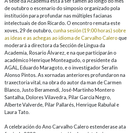
A sede da Academia está a ser tamén ao longo do mes
de outubro o escenario do simposio organizado pola
institución para profundar nas múltiples facianas
intelectuais de don Ricardo. O encontro remata este
xoves, 29 de outubro,
cunha sesión (19:00 horas) sobre
as ideas e as achegas ao idioma de Carvalho Calero
que
moderará a directora da Sección de Lingua da
Academia, Rosario Álvarez, e na que participarán o
académico Henrique Monteagudo, o presidente da
AGAL, Eduardo Maragoto, e o investigador Serafín
Alonso Pintos. As xornadas anteriores profundaron na
traxectoria vital, na obra do autor da man de Carmen
Blanco, Justo Beramendi, José-Martinho Montero
Santalha, Dolores Vilavedra, Pilar García Negro,
Alberte Valverde, Pilar Pallarés, Henrique Rabuñal e
Laura Tato.
A celebración do Ano Carvalho Calero estenderase ata