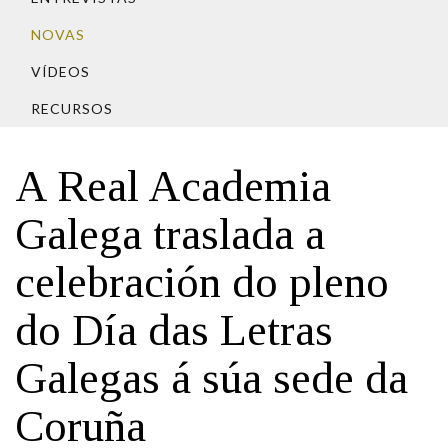
IDENTIDADE CORPORATIVA
Facebook
Twitter
Youtube
Instagram
Bluesky
FIGURAS HOMENAXEADAS
NOVAS
MARCIAL DEL ADALID
HISTORIA
CASA-MUSEO EMILIA PARDO
VÍDEOS
BAZÁN
60 ANOS DLG
RECURSOS
PRIMAVERA DAS LETRAS
PORTAL DAS PALABRAS
A Real Academia
Galega traslada a
celebración do pleno
do Día das Letras
Galegas á súa sede da
Coruña