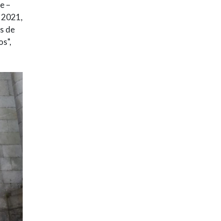
e –
n 2021,
os de
os",