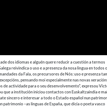
idade dos idiomas e alguén quere reducir a cuestión a termos
Galega reivindica o uso e a presenza da nosa lingua en todos 
rmandades da Fala, os precursores de Nós: uso e presenza ta
 excepcións, pensando moi especialmente nas novas xeracións
 de actividade para o seu desenvolvemento", expresou Vícto
que a institución iniciou contactos con Euskaltzaindia e ma
ebate sincero e interesar a todo o Estado español nun patrimo
 patrimonio –as linguas de España, que dicía o poeta vasco