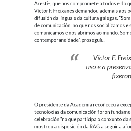
Aresti–, que nos compromete a todos e do q
Víctor F. Freixanes demandou ademais aos po
difusión da lingua e da cultura galegas. "S
de comunicación, no que nos socializamos e 
comunicamos e nos abrimos ao mundo. Somos
contemporaneidade", proseguiu.
Víctor F. Fre
uso e a presenz
fixero
O presidente da Academia recoñeceu a excep
tecnoloxías da comunicación foron fundamen
celebración "na que participa o conxunto da 
mostrou a disposición da RAG a seguir a af