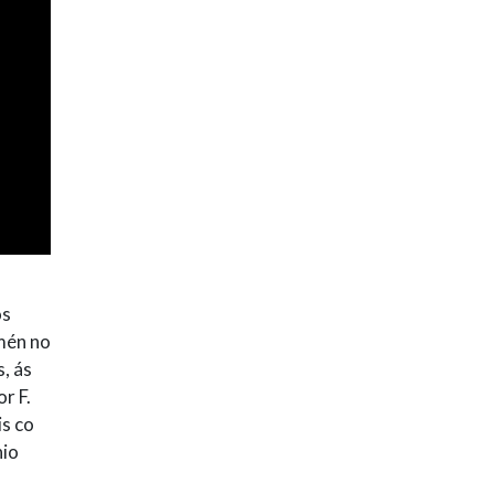
os
mén no
, ás
r F.
is co
nio