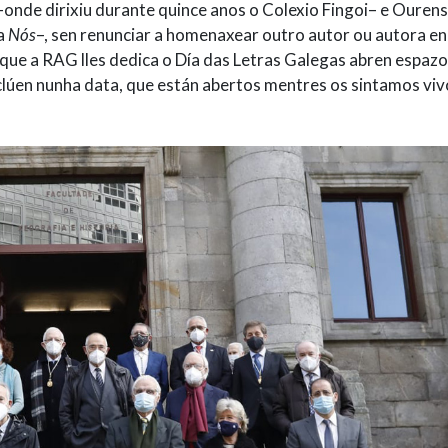
 –onde dirixiu durante quince anos o Colexio Fingoi– e Ourens
ta
Nós
–, sen renunciar a homenaxear outro autor ou autora e
ás que a RAG lles dedica o Día das Letras Galegas abren espaz
clúen nunha data, que están abertos mentres os sintamos viv