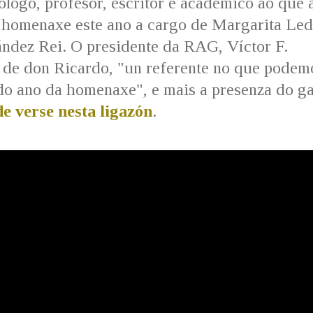
lólogo, profesor, escritor e académico ao que 
 homenaxe este ano a cargo de Margarita Led
ndez Rei. O presidente da RAG, Víctor F.
 de don Ricardo, "un referente no que podem
do ano da homenaxe", e mais a presenza do g
e verse nesta ligazón
.