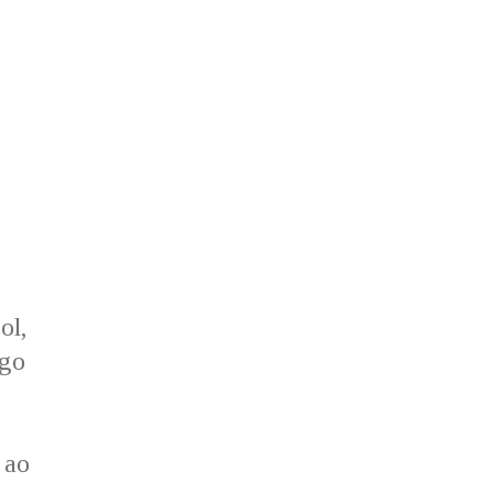
ol,
ago
 ao