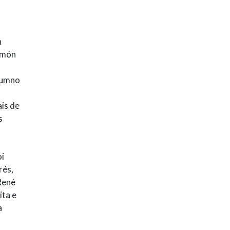
n
Ramón
alumno
is de
s
oi
rés,
René
ita e
a