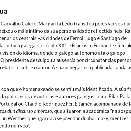
gua
Carvalho Calero, Margarita Ledo transitou polos versos du
deixou o máis íntimo da súa personalidade reflectida nela; 
escenarios centrais –as cidades de Ferrol, Lugo e Santiago de
a cultura galega do século XX"; e Francisco Fernández Rei, 
a visión do idioma, dende o galego autónomo ata o galego
O presidente desculpou a ausencia por circunstancias persoa
relatorio sobre o autor. A súa achega será publicada canda a
 coa que o homenaxeado se sentiu máis identificado. A súa f
ada polos ecos de autoras e autores galegos como Pilar Palla
 Portugal ou Claudio Rodríguez Fer. E tamén acompañada de 
tos dun discurso amoroso
, que situaron a académica "na sospe
a un Werther que agarda a se prendar dunha imaxe, mentres 
ndo nun veo".