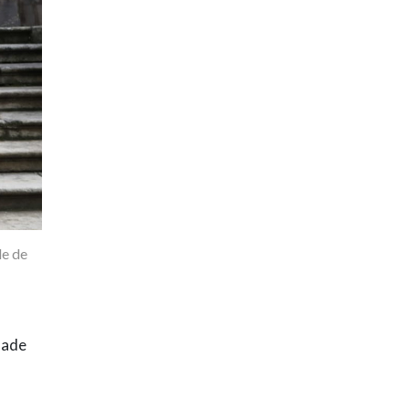
de de
dade