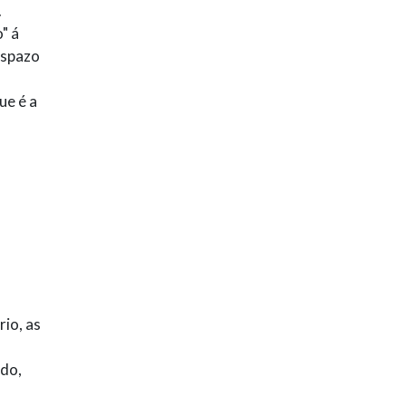
.
" á
espazo
ue é a
io, as
odo,