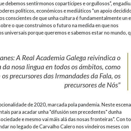
ue debemos sentírmonos copartícipes e orgullosos", engadiu
deres políticos, económicos e mediáticos "un apoio decidido
omos conscientes de que unha cultura é fundamentalmente un 
sobre o que construímos o futuro na medida en que nos
 universais porque queremos e sabemos estar no mundo, q
ixanes: A Real Academia Galega reivindica o
a da nosa lingua en todos os ámbitos, como
n os precursores das Irmandades da Fala, os
precursores de Nós"
cionalidade de 2020, marcada pola pandemia. Neste escenar
tais para acadar unha "difusión sen precedentes" dunha
sociedade e mesmo vai máis alá das nosas fronteiras". Con t
ondar no legado de Carvalho Calero nos vindeiros meses con