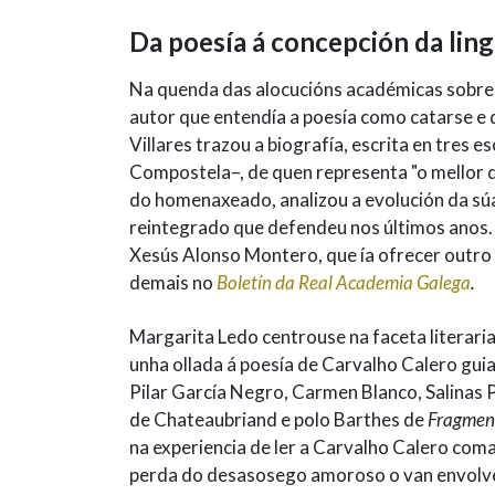
Da poesía á concepción da lin
Na quenda das alocucións académicas sobre 
autor que entendía a poesía como catarse e 
Villares trazou a biografía, escrita en tres 
Compostela–, de quen representa "o mellor d
do homenaxeado, analizou a evolución da sú
reintegrado que defendeu nos últimos anos. 
Xesús Alonso Montero, que ía ofrecer outro 
demais no
Boletín da Real Academia Galega
.
Margarita Ledo centrouse na faceta literaria
unha ollada á poesía de Carvalho Calero gui
Pilar García Negro, Carmen Blanco, Salinas
de Chateaubriand e polo Barthes de
Fragmen
na experiencia de ler a Carvalho Calero com
perda do desasosego amoroso o van envolve