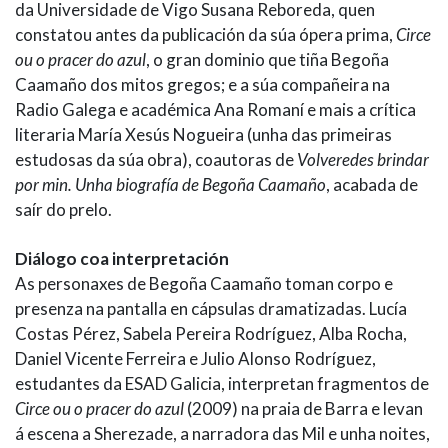
da Universidade de Vigo Susana Reboreda, quen
constatou antes da publicación da súa ópera prima,
Circe
ou o pracer do azul
, o gran dominio que tiña Begoña
Caamaño dos mitos gregos; e a súa compañeira na
Radio Galega e académica Ana Romaní e mais a crítica
literaria María Xesús Nogueira (unha das primeiras
estudosas da súa obra), coautoras de
Volveredes brindar
por min. Unha biografía de Begoña Caamaño
, acabada de
saír do prelo.
Diálogo coa interpretación
As personaxes de Begoña Caamaño toman corpo e
presenza na pantalla en cápsulas dramatizadas. Lucía
Costas Pérez, Sabela Pereira Rodríguez, Alba Rocha,
Daniel Vicente Ferreira e Julio Alonso Rodríguez,
estudantes da ESAD Galicia, interpretan fragmentos de
Circe ou o pracer do azul
(2009) na praia de Barra e levan
á escena a Sherezade, a narradora das Mil e unha noites,