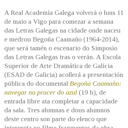
IDENTIDADE CORPORATIVA
Facebook
Twitter
Youtube
Instagram
Bluesky
FIGURAS HOMENAXEADAS
MARCIAL DEL ADALID
A Real Academia Galega volverá o luns 11
HISTORIA
CASA-MUSEO EMILIA PARDO
de maio a Vigo para comezar a semana
BAZÁN
60 ANOS DLG
das Letras Galegas na cidade onde naceu
PRIMAVERA DAS LETRAS
e medrou Begoña Caamaño (1964-2014),
PORTAL DAS PALABRAS
que será tamén o escenario do Simposio
das Letras Galegas tras o verán. A Escola
Superior de Arte Dramática de Galicia
(ESAD de Galicia) acollerá a presentación
pública do documental
Begoña Caamaño:
navegar no pracer do azul
(19 h), de
entrada libre ata completar a capacidade
da sala. Tres alumnas e dous alumnos
deste centro son parte do elenco que
interpreta no filme fragmentos da obra