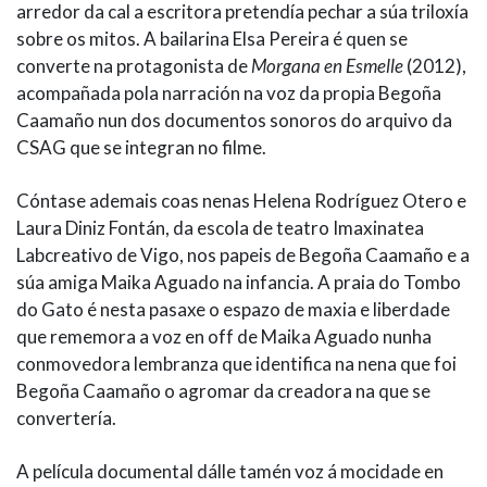
arredor da cal a escritora pretendía pechar a súa triloxía
sobre os mitos. A bailarina Elsa Pereira é quen se
converte na protagonista de
Morgana en Esmelle
(2012),
acompañada pola narración na voz da propia Begoña
Caamaño nun dos documentos sonoros do arquivo da
CSAG que se integran no filme.
Cóntase ademais coas nenas Helena Rodríguez Otero e
Laura Diniz Fontán, da escola de teatro Imaxinatea
Labcreativo de Vigo, nos papeis de Begoña Caamaño e a
súa amiga Maika Aguado na infancia. A praia do Tombo
do Gato é nesta pasaxe o espazo de maxia e liberdade
que rememora a voz en off de Maika Aguado nunha
conmovedora lembranza que identifica na nena que foi
Begoña Caamaño o agromar da creadora na que se
convertería.
A película documental dálle tamén voz á mocidade en