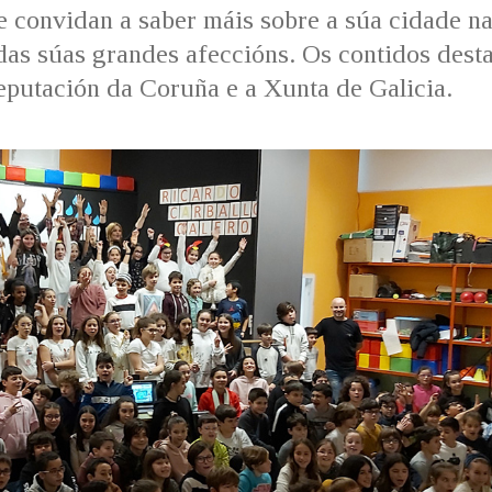
 convidan a saber máis sobre a súa cidade na
s das súas grandes afeccións. Os contidos dest
eputación da Coruña e a Xunta de Galicia.