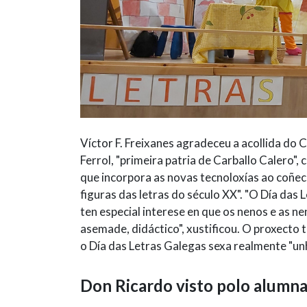
Víctor F. Freixanes agradeceu a acollida do 
Ferrol, "primeira patria de Carballo Calero",
que incorpora as novas tecnoloxías ao coñec
figuras das letras do século XX". "O Día das
ten especial interese en que os nenos e as ne
asemade, didáctico", xustificou. O proxecto t
o Día das Letras Galegas sexa realmente "unh
Don Ricardo visto polo alumn