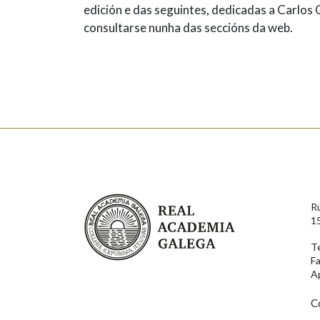
edición e das seguintes, dedicadas a Carlos
consultarse nunha das seccións da web.
Real Academia Galega
R
1
T
F
A
C