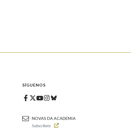
SÍGUENOS
Facebook
Twitter
Instagram
Bluesky
Youtube
NOVAS DA ACADEMIA
Subscríbete