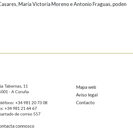
 Casares, María Victoria Moreno e Antonio Fraguas, poden
úa Tabernas, 11
Mapa web
5001 - A Coruña
Aviso legal
Contacto
eléfono: +34 981 20 73 08
ax: +34 981 21 64 67
partado de correo 557
ontacta connosco