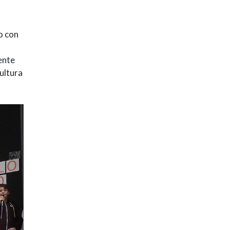
o con
ente
cultura