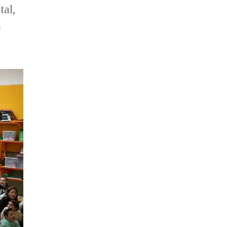
tal,
a