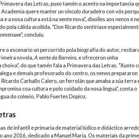
Primavera das Letras, puxo tamén o acento na importancia q
al Academia quere manter un vínculo duradeiro con vós porqu
 e a nosa cultura está na xente nova", díxolles aos nenos e n
o pola cálida acollida. "Don Ricardo sentiríase especialmente
omenaxe", concluíu.
re o escenario un percorrido pola biografía do autor, recitar
rimeira novela,
A xente da Barreira
, e ofreceron unha
a choiva", do que tamén fala a Primavera das Letras. "Xunto 
galega e demais profesorado do centro, os nenos prepararon
 Ricardo Carballo Calero, un ferrolán que amaba a súa terra 
promiso coa cultura e polo coidado da nosa lingua", conta o
ngua do colexio, Pablo Fuertes Dopico.
etras
s de infantil e primaria de material lúdico e didáctico arred
 ano 2016, dedicado a Manuel María. Os materiais da prime