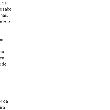
ue a
e sabe
enas.
 feliz
on
coa
 en
e de
or da
ira