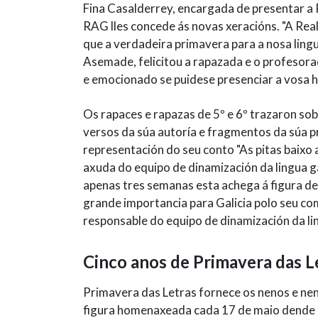
Fina Casalderrey, encargada de presentar a 
RAG lles concede ás novas xeracións. "A Re
que a verdadeira primavera para a nosa lingua
Asemade, felicitou a rapazada e o profesorad
e emocionado se puidese presenciar a vosa h
Os rapaces e rapazas de 5º e 6º trazaron sob
versos da súa autoría e fragmentos da súa p
representación do seu conto "As pitas baixo 
axuda do equipo de dinamización da lingua 
apenas tres semanas esta achega á figura de
grande importancia para Galicia polo seu com
responsable do equipo de dinamización da li
Cinco anos de Primavera das L
Primavera das Letras fornece os nenos e nena
figura homenaxeada cada 17 de maio dende o