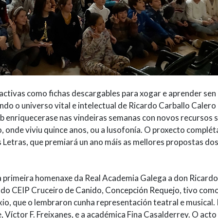
ractivas como fichas descargables para xogar e aprender sen
ndo o universo vital e intelectual de Ricardo Carballo Calero
web enriquecerase nas vindeiras semanas con novos recursos 
o, onde viviu quince anos, ou a lusofonía. O proxecto complét
 Letras, que premiará un ano máis as mellores propostas do
 a primeira homenaxe da Real Academia Galega a don Ricardo
a do CEIP Cruceiro de Canido, Concepción Requejo, tivo com
io, que o lembraron cunha representación teatral e musical.
 Víctor F. Freixanes, e a académica Fina Casalderrey. O acto