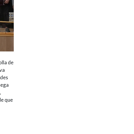
olla de
iva
ndes
lega
,
le que