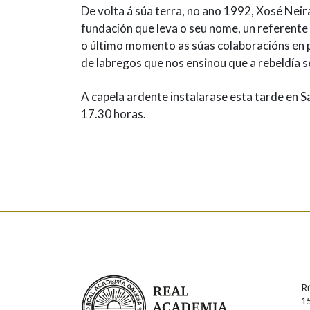
De volta á súa terra, no ano 1992, Xosé Neir
fundación que leva o seu nome, un referente 
o último momento as súas colaboracións en pr
de labregos que nos ensinou que a rebeldía 
A capela ardente instalarase esta tarde en
17.30 horas.
Real Academia Galega
R
1