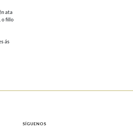
én ata
o fillo
es ás
SÍGUENOS