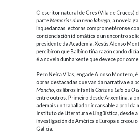
O escritor natural de Gres (Vila de Cruces) 
parte
Memorias dun neno labrego
, a novela g
inquedanzas lectoras comprometéronse coa li
concienciación idiomática e un encontro solid
presidente da Academia, Xesús Alonso Monte
percibiron que Balbino tiña razón cando dic
é a novela dunha xente que devece por comer
Pero Neira Vilas, engade Alonso Montero, é 
obras destacadas que van da narrativa e a p
Moncho
, os libros infantís
Cartas a Lelo
ou
O c
entre outros. Primeiro desde Arxentina, a on
ademais un traballador incansable a prol da
Instituto de Literatura e Lingüística, desde 
investigación de América e Europa e creou o
Galicia.