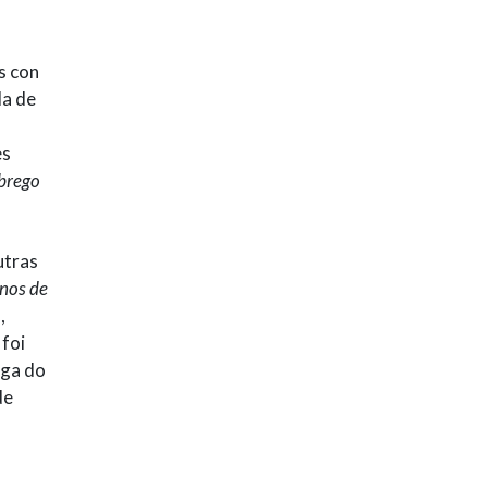
s con
la de
es
brego
utras
nos de
a
,
 foi
ega do
de