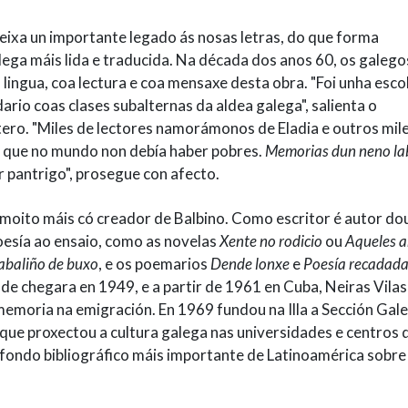
deixa un importante legado ás nosas letras, do que forma
alega máis lida e traducida. Na década dos anos 60, os galego
ngua, coa lectura e coa mensaxe desta obra. "Foi unha esco
ario coas clases subalternas da aldea galega", salienta o
ro. "Miles de lectores namorámonos de Eladia e outros mil
ía que no mundo non debía haber pobres.
Memorias dun neno la
 pantrigo", prosegue con afecto.
moito máis có creador de Balbino. Como escritor é autor do
oesía ao ensaio, como as novelas
Xente no rodicio
ou
Aqueles a
abaliño de buxo
, e os poemarios
Dende lonxe
e
Poesía recadad
de chegara en 1949, e a partir de 1961 en Cuba, Neiras Vilas
 memoria na emigración. En 1969 fundou na Illa a Sección Gal
a que proxectou a cultura galega nas universidades e centros 
 fondo bibliográfico máis importante de Latinoamérica sobre