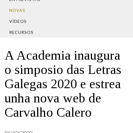
IDENTIDADE CORPORATIVA
Facebook
Twitter
Youtube
Instagram
Bluesky
FIGURAS HOMENAXEADAS
NOVAS
MARCIAL DEL ADALID
HISTORIA
CASA-MUSEO EMILIA PARDO
VÍDEOS
BAZÁN
60 ANOS DLG
RECURSOS
PRIMAVERA DAS LETRAS
PORTAL DAS PALABRAS
A Academia inaugura
o simposio das Letras
Galegas 2020 e estrea
unha nova web de
Carvalho Calero