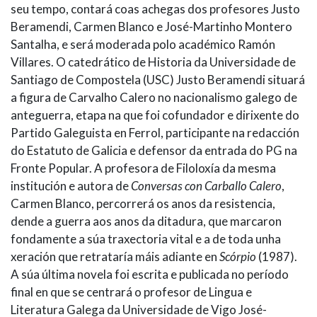
seu tempo, contará coas achegas dos profesores Justo
Beramendi, Carmen Blanco e José-Martinho Montero
Santalha, e será moderada polo académico Ramón
Villares. O catedrático de Historia da Universidade de
Santiago de Compostela (USC) Justo Beramendi situará
a figura de Carvalho Calero no nacionalismo galego de
anteguerra, etapa na que foi cofundador e dirixente do
Partido Galeguista en Ferrol, participante na redacción
do Estatuto de Galicia e defensor da entrada do PG na
Fronte Popular. A profesora de Filoloxía da mesma
institución e autora de
Conversas con Carballo Calero
,
Carmen Blanco, percorrerá os anos da resistencia,
dende a guerra aos anos da ditadura, que marcaron
fondamente a súa traxectoria vital e a de toda unha
xeración que retrataría máis adiante en
Scórpio
(1987).
A súa última novela foi escrita e publicada no período
final en que se centrará o profesor de Lingua e
Literatura Galega da Universidade de Vigo José-