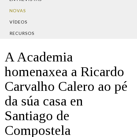
IDENTIDADE CORPORATIVA
Facebook
Twitter
Youtube
Instagram
Bluesky
FIGURAS HOMENAXEADAS
NOVAS
MARCIAL DEL ADALID
HISTORIA
CASA-MUSEO EMILIA PARDO
VÍDEOS
BAZÁN
60 ANOS DLG
RECURSOS
PRIMAVERA DAS LETRAS
PORTAL DAS PALABRAS
A Academia
homenaxea a Ricardo
Carvalho Calero ao pé
da súa casa en
Santiago de
Compostela