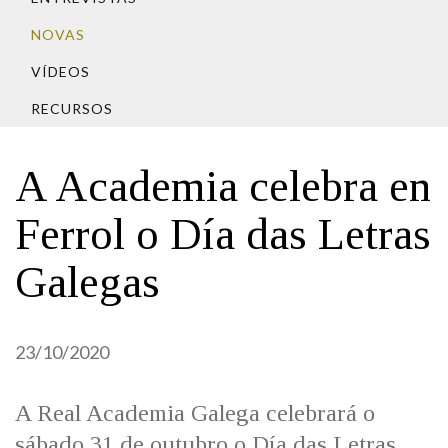
IDENTIDADE CORPORATIVA
Facebook
Twitter
Youtube
Instagram
Bluesky
FIGURAS HOMENAXEADAS
NOVAS
MARCIAL DEL ADALID
HISTORIA
CASA-MUSEO EMILIA PARDO
VÍDEOS
BAZÁN
60 ANOS DLG
RECURSOS
PRIMAVERA DAS LETRAS
PORTAL DAS PALABRAS
A Academia celebra en
Ferrol o Día das Letras
Galegas
23/10/2020
A Real Academia Galega celebrará o
sábado 31 de outubro o Día das Letras