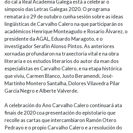
do cal a Real Academia Galega está a celebrar o
simposio das Letras Galegas 2020. O programa
rematará o 29 de outubro cunha sesión sobre as ideas
lingüísticas de Carvalho Calero na que participarán os
académicos Henrique Monteagudo e Rosario Álvarez, o
presidente da AGAL, Eduardo Maragoto, e o
investigador Serafín Alonso Pintos. As anteriores
xornadas profundaron na traxectoria vital e na obra
literaria e os estudos literarios do autor da man dos
especialistas en Carvalho Calero, e na etapa histórica
que viviu, Carmen Blanco, Justo Beramendi, José-
Martinho Montero Santalha, Dolores Vilavedra Pilar
García Negro e Alberte Valverde.
A celebración do Ano Carvalho Calero continuará ata
finais de 2020 coa presentación do epistolario que
recolle as cartas que intercambiaron Ramón Otero
Pedrayo e o propio Carvalho Calero e a resolución do