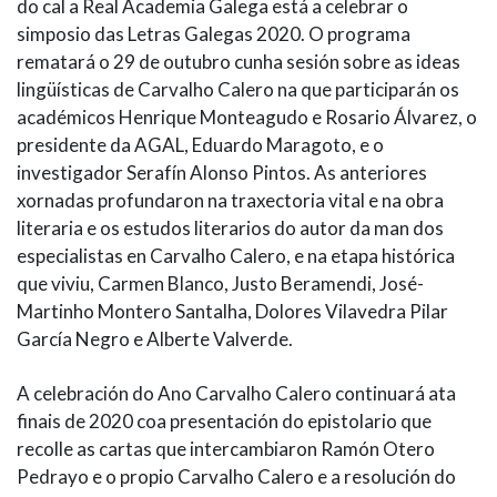
do cal a Real Academia Galega está a celebrar o
simposio das Letras Galegas 2020. O programa
rematará o 29 de outubro cunha sesión sobre as ideas
lingüísticas de Carvalho Calero na que participarán os
académicos Henrique Monteagudo e Rosario Álvarez, o
presidente da AGAL, Eduardo Maragoto, e o
investigador Serafín Alonso Pintos. As anteriores
xornadas profundaron na traxectoria vital e na obra
literaria e os estudos literarios do autor da man dos
especialistas en Carvalho Calero, e na etapa histórica
que viviu, Carmen Blanco, Justo Beramendi, José-
Martinho Montero Santalha, Dolores Vilavedra Pilar
García Negro e Alberte Valverde.
A celebración do Ano Carvalho Calero continuará ata
finais de 2020 coa presentación do epistolario que
recolle as cartas que intercambiaron Ramón Otero
Pedrayo e o propio Carvalho Calero e a resolución do