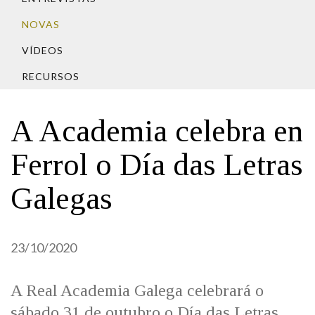
IDENTIDADE CORPORATIVA
Facebook
Twitter
Youtube
Instagram
Bluesky
FIGURAS HOMENAXEADAS
NOVAS
MARCIAL DEL ADALID
HISTORIA
CASA-MUSEO EMILIA PARDO
VÍDEOS
BAZÁN
60 ANOS DLG
RECURSOS
PRIMAVERA DAS LETRAS
PORTAL DAS PALABRAS
A Academia celebra en
Ferrol o Día das Letras
Galegas
23/10/2020
A Real Academia Galega celebrará o
sábado 31 de outubro o Día das Letras