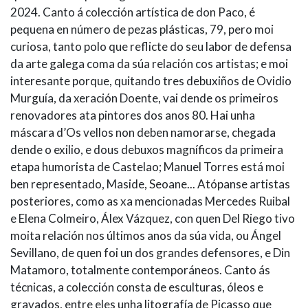
2024. Canto á colección artística de don Paco, é
pequena en número de pezas plásticas, 79, pero moi
curiosa, tanto polo que reflicte do seu labor de defensa
da arte galega coma da súa relación cos artistas; e moi
interesante porque, quitando tres debuxiños de Ovidio
Murguía, da xeración Doente, vai dende os primeiros
renovadores ata pintores dos anos 80. Hai unha
máscara d’Os vellos non deben namorarse, chegada
dende o exilio, e dous debuxos magníficos da primeira
etapa humorista de Castelao; Manuel Torres está moi
ben representado, Maside, Seoane... Atópanse artistas
posteriores, como as xa mencionadas Mercedes Ruibal
e Elena Colmeiro, Álex Vázquez, con quen Del Riego tivo
moita relación nos últimos anos da súa vida, ou Ángel
Sevillano, de quen foi un dos grandes defensores, e Din
Matamoro, totalmente contemporáneos. Canto ás
técnicas, a colección consta de esculturas, óleos e
gravados, entre eles unha litografía de Picasso que