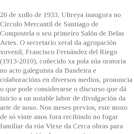
IDENTIDADE CORPORATIVA
Facebook
Twitter
Youtube
Instagram
Bluesky
FIGURAS HOMENAXEADAS
MARCIAL DEL ADALID
20 de xullo de 1933. Ultreya inaugura no
HISTORIA
CASA-MUSEO EMILIA PARDO
Círculo Mercantil de Santiago de
BAZÁN
60 ANOS DLG
Compostela o seu primeiro Salón de Belas
PRIMAVERA DAS LETRAS
Artes. O secretario xeral da agrupación
PORTAL DAS PALABRAS
xuvenil, Francisco Fernández del Riego
(1913-2010), coñecido xa pola súa oratoria
no acto galeguista da Bandeira e
colaboracións en diversos medios, pronuncia
o que pode considerarse o discurso que dá
inicio a un notable labor de divulgación da
arte de noso. Nos meses previos, este mozo
de só vinte anos fora recibindo no fogar
familiar da rúa Virxe da Cerca obras para