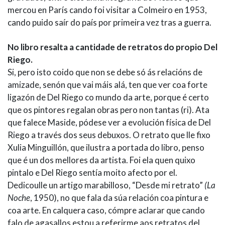
mercou en París cando foi visitar a Colmeiro en 1953,
cando puido saír do país por primeira vez tras a guerra.
No libro resalta a cantidade de retratos do propio Del
Riego.
Si, pero isto coido que non se debe só ás relacións de
amizade, senón que vai máis alá, ten que ver coa forte
ligazón de Del Riego co mundo da arte, porque é certo
que os pintores regalan obras pero non tantas (ri). Ata
que falece Maside, pódese ver a evolución física de Del
Riego a través dos seus debuxos. O retrato que lle fixo
Xulia Minguillón, que ilustra a portada do libro, penso
que é un dos mellores da artista. Foi ela quen quixo
pintalo e Del Riego sentía moito afecto por el.
Dedicoulle un artigo marabilloso, “Desde mi retrato”
(La
Noche
, 1950), no que fala da súa relación coa pintura e
coa arte. En calquera caso, cómpre aclarar que cando
falo de agasallos estou a referirme aos retratos del.