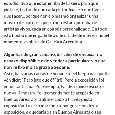
estudio, tivo que estar enriba de Laxeiro para que
pintase, tratar de que cada pintor fixese o que tivese
que facer... porque non é o mesmo organizar unha
mostra de pintores que xa non están que unha de
artistas vivos, cada un coa súa personalidade. E a todo
isto houbo que engadirlle a dificultade de mover naquel
momento as obras de Galicia á Arxentina.
Algunhas de gran tamaño, difíciles de encaixar no
espazo dispoñible e de vender a particulares, o que
non lle fixo moita graza a Seoane.
Así é, hai varias cartas de Seoane a Del Riego nas que lle
vén dicir: “Pero isto que é?” (ri). Pero a exposición foi
importantísima. Por exemplo, Faílde, o único escultor
que vai á mostra, foi tremendamente aceptado en
Buenos Aires, abriu alí mercado a través desta
exposición. Laxeiro marchou á inauguración desta
exposición, e quedaría xa en Buenos Aires ata o seu