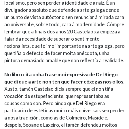
localismo, pero sen perder a identidade e a raíz. É un
divulgador absoluto que defende a arte galega dende
un punto de vista autóctono sen renunciar á mirada cara
ao universal e, sobre todo, cara á modernidade. Cómpre
lembrar que a finais dos anos 20 Castelao xa empeza a
falar da necesidade de superar o sentimento
rexionalista, que foi moi importante na arte galega, pero
que tiña o defecto de facer moita anécdota, unha
pintura demasiado amable que non reflectía a realidade.
No libro cita unha frase moi expresiva de Del Riego
que di que a arte non ten que facer cóxegas nos ollos.
Xusto, tamén Castelao dicía sempre que el non tiña
vocación de estupefaciente, que representaba as
cousas como son. Pero aínda que Del Riego era
partidario de estéticas moito máis universais sen perder
a nosa tradición, como as de Colmeiro, Maside e,
despois, Seoane e Laxeiro, el tamén defendeu moitos