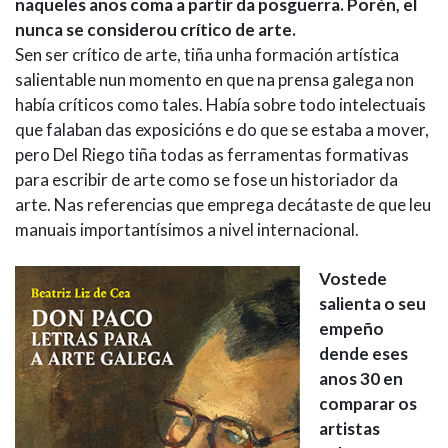
naqueles anos coma a partir da posguerra. Porén, el
nunca se considerou crítico de arte.
Sen ser crítico de arte, tiña unha formación artística
salientable nun momento en que na prensa galega non
había críticos como tales. Había sobre todo intelectuais
que falaban das exposicións e do que se estaba a mover,
pero Del Riego tiña todas as ferramentas formativas
para escribir de arte como se fose un historiador da
arte. Nas referencias que emprega decátaste de que leu
manuais importantísimos a nivel internacional.
Vostede
salienta o seu
empeño
dende eses
anos 30 en
comparar os
artistas