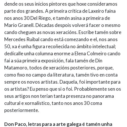
dende os seus inicios pintores que hoxe consideramos
parte dos grandes. A primeira crítica de Laxeiro faina
nos anos 30 Del Riego, e tamén asina a primeira de
Mario Granell. Décadas despois volverá facer o mesmo
cando cheguen as novas xeracións. Escribe tamén sobre
Mercedes Ruibal cando está comezando e el, nos anos
50, xa é unha figura recoñecida no ámbito intelectual;
dedícalle unha columna enorme a Elena Colmeiro cando
fai a súa primeira exposición, fala tamén de Din
Matamoro, todos de xeracións posteriores, porque,
como fixo no campo da literatura, tamén tivo en conta
sempre os novos artistas. Daquela, foi importante para
os artistas? Eu penso que si o foi. Probablemente sen os
seus artigos non terían tanta presenza no panorama
cultural e xornalístico, tanto nos anos 30 coma
posteriormente.
Don Paco, letras para a arte galega é tamén unha