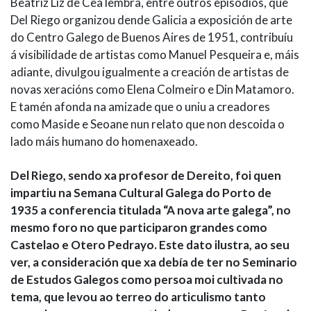
Beatriz Liz de Cea lembra, entre outros episodios, que
Del Riego organizou dende Galicia a exposición de arte
do Centro Galego de Buenos Aires de 1951, contribuíu
á visibilidade de artistas como Manuel Pesqueira e, máis
adiante, divulgou igualmente a creación de artistas de
novas xeracións como Elena Colmeiro e Din Matamoro.
E tamén afonda na amizade que o uniu a creadores
como Maside e Seoane nun relato que non descoida o
lado máis humano do homenaxeado.
Del Riego, sendo xa profesor de Dereito, foi quen
impartiu na Semana Cultural Galega do Porto de
1935 a conferencia titulada “A nova arte galega”, no
mesmo foro no que participaron grandes como
Castelao e Otero Pedrayo. Este dato ilustra, ao seu
ver, a consideración que xa debía de ter no Seminario
de Estudos Galegos como persoa moi cultivada no
tema, que levou ao terreo do articulismo tanto