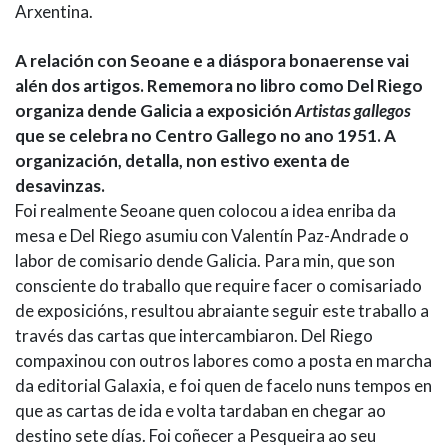
Arxentina.
A relación con Seoane e a diáspora bonaerense vai
alén dos artigos. Rememora no libro como Del Riego
organiza dende Galicia a exposición
Artistas gallegos
que se celebra no Centro Gallego no ano 1951. A
organización, detalla, non estivo exenta de
desavinzas.
Foi realmente Seoane quen colocou a idea enriba da
mesa e Del Riego asumiu con Valentín Paz-Andrade o
labor de comisario dende Galicia. Para min, que son
consciente do traballo que require facer o comisariado
de exposicións, resultou abraiante seguir este traballo a
través das cartas que intercambiaron. Del Riego
compaxinou con outros labores como a posta en marcha
da editorial Galaxia, e foi quen de facelo nuns tempos en
que as cartas de ida e volta tardaban en chegar ao
destino sete días. Foi coñecer a Pesqueira ao seu