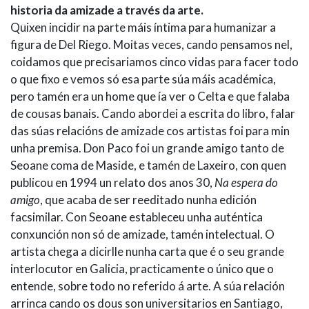
historia da amizade a través da arte.
Quixen incidir na parte máis íntima para humanizar a
figura de Del Riego. Moitas veces, cando pensamos nel,
coidamos que precisariamos cinco vidas para facer todo
o que fixo e vemos só esa parte súa máis académica,
pero tamén era un home que ía ver o Celta e que falaba
de cousas banais. Cando abordei a escrita do libro, falar
das súas relacións de amizade cos artistas foi para min
unha premisa. Don Paco foi un grande amigo tanto de
Seoane coma de Maside, e tamén de Laxeiro, con quen
publicou en 1994 un relato dos anos 30,
Na espera do
amigo
, que acaba de ser reeditado nunha edición
facsimilar. Con Seoane estableceu unha auténtica
conxunción non só de amizade, tamén intelectual. O
artista chega a dicirlle nunha carta que é o seu grande
interlocutor en Galicia, practicamente o único que o
entende, sobre todo no referido á arte. A súa relación
arrinca cando os dous son universitarios en Santiago,