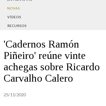
IDENTIDADE CORPORATIVA
Facebook
Twitter
Youtube
Instagram
Bluesky
FIGURAS HOMENAXEADAS
NOVAS
MARCIAL DEL ADALID
HISTORIA
CASA-MUSEO EMILIA PARDO
VÍDEOS
BAZÁN
60 ANOS DLG
RECURSOS
PRIMAVERA DAS LETRAS
PORTAL DAS PALABRAS
'Cadernos Ramón
Piñeiro' reúne vinte
achegas sobre Ricardo
Carvalho Calero
25/11/2020