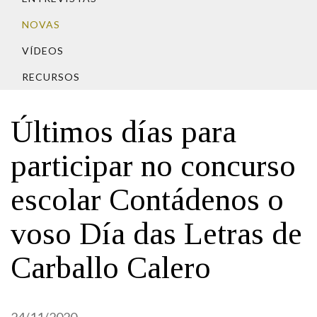
IDENTIDADE CORPORATIVA
Facebook
Twitter
Youtube
Instagram
Bluesky
FIGURAS HOMENAXEADAS
NOVAS
MARCIAL DEL ADALID
HISTORIA
CASA-MUSEO EMILIA PARDO
VÍDEOS
BAZÁN
60 ANOS DLG
RECURSOS
PRIMAVERA DAS LETRAS
PORTAL DAS PALABRAS
Últimos días para
participar no concurso
escolar Contádenos o
voso Día das Letras de
Carballo Calero