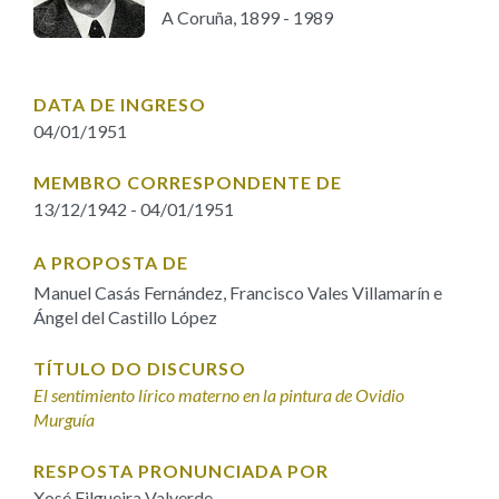
IDENTIDADE CORPORATIVA
Facebook
Twitter
Youtube
Instagram
Bluesky
A Coruña, 1899 - 1989
FIGURAS HOMENAXEADAS
MARCIAL DEL ADALID
HISTORIA
CASA-MUSEO EMILIA PARDO
BAZÁN
60 ANOS DLG
DATA DE INGRESO
04/01/1951
PRIMAVERA DAS LETRAS
PORTAL DAS PALABRAS
MEMBRO CORRESPONDENTE DE
13/12/1942 - 04/01/1951
A PROPOSTA DE
Manuel Casás Fernández, Francisco Vales Villamarín e
Ángel del Castillo López
TÍTULO DO DISCURSO
El sentimiento lírico materno en la pintura de Ovidio
Murguía
RESPOSTA PRONUNCIADA POR
Xosé Filgueira Valverde