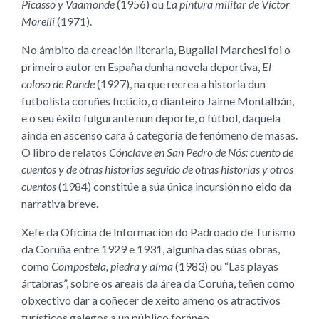
Picasso y Vaamonde
(1956) ou
La pintura militar de Víctor
Morelli
(1971).
No ámbito da creación literaria, Bugallal Marchesi foi o
primeiro autor en España dunha novela deportiva,
El
coloso de Rande
(1927), na que recrea a historia dun
futbolista coruñés ficticio, o dianteiro Jaime Montalbán,
e o seu éxito fulgurante nun deporte, o fútbol, daquela
aínda en ascenso cara á categoría de fenómeno de masas.
O libro de relatos
Cónclave en San Pedro de Nós: cuento de
cuentos y de otras historias seguido de otras historias y otros
cuentos
(1984) constitúe a súa única incursión no eido da
narrativa breve.
Xefe da Oficina de Información do Padroado de Turismo
da Coruña entre 1929 e 1931, algunha das súas obras,
como
Compostela, piedra y alma
(1983) ou “Las playas
ártabras”, sobre os areais da área da Coruña, teñen como
obxectivo dar a coñecer de xeito ameno os atractivos
turísticos galegos a un público foráneo.