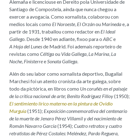
Alemaña e licenciouse en Dereito pola Universidade de
Santiago de Compostela, aínda que nunca chegou a
exercer a avogacía. Como xornalista, colaborou con
medios locais como
El Noroeste
,
El Orzán
ou
Marineda
e, a
partir de 1931, traballou como redactor en
El Ideal
Gallego
. Desde 1940 en adiante, fixoo para o
ABC
e
A Hoja del Lunes
de Madrid. Foi ademais reporteiro de
revistas como
Céltiga
ou
Vida Gallega
,
La Marina
,
La
Noche
,
Finisterre
e
Sonata Gallega
.
Alén do seu labor como xornalista deportivo, Bugallal
Marchesi foi un atento cronista da arte galega, sobre
todo da pictórica, en libros como
Un coruñés en el paisaje
de la crítica nacional de arte
;
Benito Rodríguez Filloy
(1950);
El sentimiento lírico materno en la pintura de Ovidio
Murguía
(1951);
Exposición conmemorativa del centenario
de la muerte de Jenaro Pérez Villamil y del nacimiento de
Román Navarro García
(1954);
Cuatro retratos y cuatro
retratistas de Pérez Costales: Meléndez, Pardo Reguera,