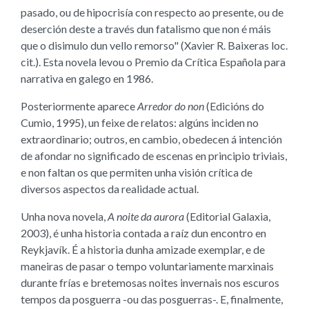
pasado, ou de hipocrisía con respecto ao presente, ou de
deserción deste a través dun fatalismo que non é máis
que o disimulo dun vello remorso" (Xavier R. Baixeras loc.
cit.). Esta novela levou o Premio da Crítica Española para
narrativa en galego en 1986.
Posteriormente aparece
Arredor do non
(Edicións do
Cumio, 1995), un feixe de relatos: algúns inciden no
extraordinario; outros, en cambio, obedecen á intención
de afondar no significado de escenas en principio triviais,
e non faltan os que permiten unha visión crítica de
diversos aspectos da realidade actual.
Unha nova novela,
A noite da aurora
(Editorial Galaxia,
2003), é unha historia contada a raíz dun encontro en
Reykjavík. É a historia dunha amizade exemplar, e de
maneiras de pasar o tempo voluntariamente marxinais
durante frías e bretemosas noites invernais nos escuros
tempos da posguerra -ou das posguerras-. E, finalmente,