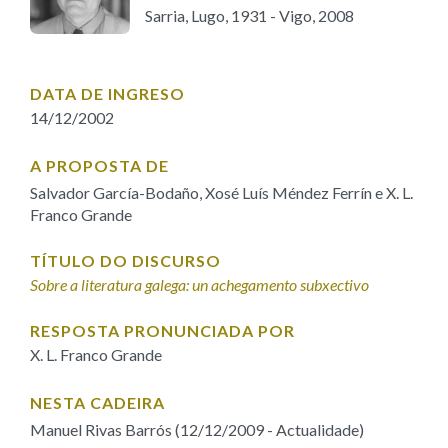
IDENTIDADE CORPORATIVA
Facebook
Twitter
Youtube
Instagram
Bluesky
Sarria, Lugo, 1931 - Vigo, 2008
FIGURAS HOMENAXEADAS
MARCIAL DEL ADALID
HISTORIA
CASA-MUSEO EMILIA PARDO
BAZÁN
60 ANOS DLG
DATA DE INGRESO
14/12/2002
PRIMAVERA DAS LETRAS
PORTAL DAS PALABRAS
A PROPOSTA DE
Salvador García-Bodaño, Xosé Luís Méndez Ferrín e X. L.
Franco Grande
TÍTULO DO DISCURSO
Sobre a literatura galega: un achegamento subxectivo
RESPOSTA PRONUNCIADA POR
X. L. Franco Grande
NESTA CADEIRA
Manuel Rivas Barrós (12/12/2009 - Actualidade)