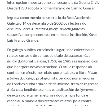
interrupción imposta como consecuencia da Guerra Civil.
Desde 1980 adopta o nome literario de Camilo Gonsar.
Ingresa como membro numerario da Real Academia
Galega o 14 de decembro de 2002 coa lectura do
discurso
Sobre a literatura galega: un achegamento
subxectivo
, ao que contesta en nome da institución, Xosé
Luís Franco Grande.
En galego publica, en primeiro lugar, unha colección de
relatos curtos e de contos co título de
Lonxe de nós e
dentro
(Editorial Galaxia, 1963; en 1985 sae unha edición
que incorpora novas narracións. O título responde ao
contido: en efecto, no relato que encabeza o libro,
Viaxe
a través da noite
, o protagonista, perdido nos arredores
de Londres nunha crúa noite de inverno, trata de regresar
á súa casa londiniense, mais esta situación de
égarement
,
de extravío, é tamén metáfora doutra máis fonda e
esencial. A maioría dos restantes relatos, pola contra,