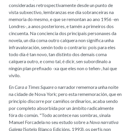
consideradas retrospectivamente desde un punto de
vista subxectivo, lembranzas ese día sobranceiras na
memoria do mesmo, e que se remontan ao ano 1956 -en
Londres-, a anos posteriores, e tamén a primeiros dos
cincuenta. Na conciencia dos principais personaxes da
novela, un día coma outro calquera non significa unha
infravaloración, senón todo o contrario: pois para eles
todo día é tan novo, tan distinto dos demais coma
calquera outro, e como tal, é dicir, sen subordinalo a
ningún plan prefixado -xa que eles non o teñen-, hai que
vivilo.
En
Cara a Times Square
o narrador rememora unha noite
na cidade de Nova York; pero esta rememoración, que en
principio discorre por camiños ordinarios, acaba sendo
por completo absorbida por un ámbito radicalmente
fóra do común. "Todo acontece nas sombras, sinala
Manuel Forcadela no seu estudo sobre a
Nova narrativa
Galega
(Sotelo Blanco Edicións, 1993), os perfís non