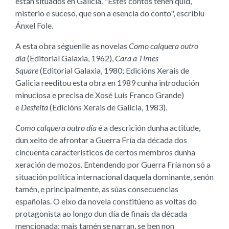
están situados en Galicia. "Estes contos teñen quid,
misterio e suceso, que son a esencia do conto", escribiu
Ánxel Fole.
A esta obra séguenlle as novelas
Como calquera outro
día
(Editorial Galaxia, 1962),
Cara a Times
Square
(Editorial Galaxia, 1980; Edicións Xerais de
Galicia reeditou esta obra en 1989 cunha introdución
minuciosa e precisa de Xosé Luís Franco Grande)
e
Desfeita
(Edicións Xerais de Galicia, 1983).
Como calquera outro día
é a descrición dunha actitude,
dun xeito de afrontar a Guerra Fría da década dos
cincuenta característicos de certos membros dunha
xeración de mozos. Entendendo por Guerra Fría non só a
situación política internacional daquela dominante, senón
tamén, e principalmente, as súas consecuencias
españolas. O eixo da novela constitúeno as voltas do
protagonista ao longo dun día de finais da década
mencionada; mais tamén se narran, se ben non