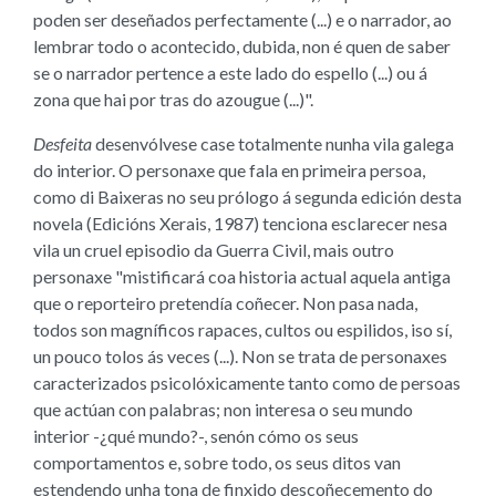
poden ser deseñados perfectamente (...) e o narrador, ao
lembrar todo o acontecido, dubida, non é quen de saber
se o narrador pertence a este lado do espello (...) ou á
zona que hai por tras do azougue (...)".
Desfeita
desenvólvese case totalmente nunha vila galega
do interior. O personaxe que fala en primeira persoa,
como di Baixeras no seu prólogo á segunda edición desta
novela (Edicións Xerais, 1987) tenciona esclarecer nesa
vila un cruel episodio da Guerra Civil, mais outro
personaxe "mistificará coa historia actual aquela antiga
que o reporteiro pretendía coñecer. Non pasa nada,
todos son magníficos rapaces, cultos ou espilidos, iso sí,
un pouco tolos ás veces (...). Non se trata de personaxes
caracterizados psicolóxicamente tanto como de persoas
que actúan con palabras; non interesa o seu mundo
interior -¿qué mundo?-, senón cómo os seus
comportamentos e, sobre todo, os seus ditos van
estendendo unha tona de finxido descoñecemento do