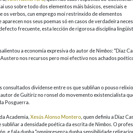
ai uso sobre todo dos elementos máis básicos, esenciais e
s e os verbos, cun emprego moi restrinxido de elementos
e aparecen nos seus poemas só en casos de verdadeira neces
efecto frecuente, esta lección de rigorosa disciplina lingüíst
salientou a economía expresiva do autor de
Nimbos
: "Díaz C
. Austero nos recursos pero moi efectivo nos achados poétic
as consultados divídense entre os que subliñan o pouso relixi
o autor de Guitiriz no ronsel do movemento existencialista qu
da Posguerra.
 da Academia,
Xesús Alonso Montero
, quen definiu a Díaz Ca
de subliñar a densidade poética da escrita de
Nimbos
. O profes
ón, e fala dunha "omnipresenza dunha sensibilidade religacio