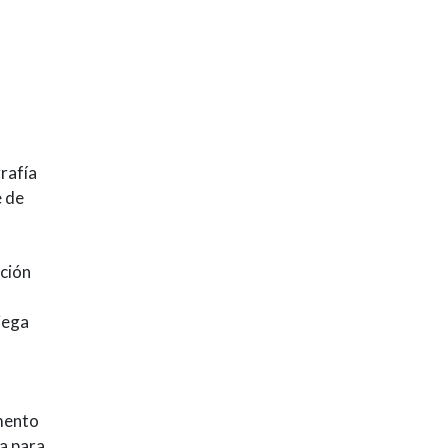
rafía
e de
ación
iega
emento
ia para