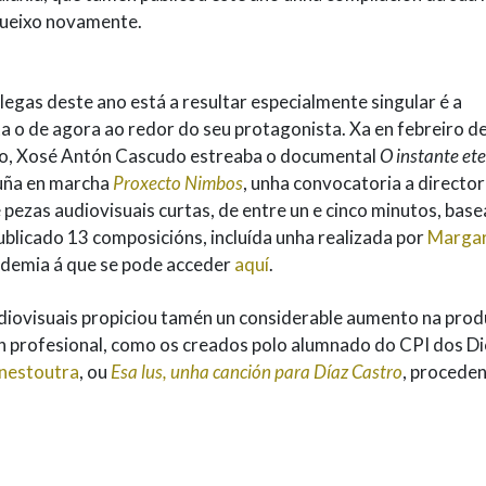
ueixo novamente.
egas deste ano está a resultar especialmente singular é a
a o de agora ao redor do seu protagonista. Xa en febreiro d
nto, Xosé Antón Cascudo estreaba o documental
O instante et
ña en marcha
Proxecto Nimbos
, unha convocatoria a directo
e pezas audiovisuais curtas, de entre un e cinco minutos, bas
ublicado 13 composicións, incluída unha realizada por
Margar
cademia á que se pode acceder
aquí
.
iovisuais propiciou tamén un considerable aumento na prod
 profesional, como os creados polo alumnado do CPI dos Di
nestoutra
, ou
Esa lus, unha canción para Díaz Castro
, procede