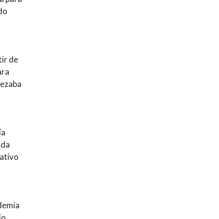
do
ir de
ara
pezaba
ía
 da
eativo
ademia
io