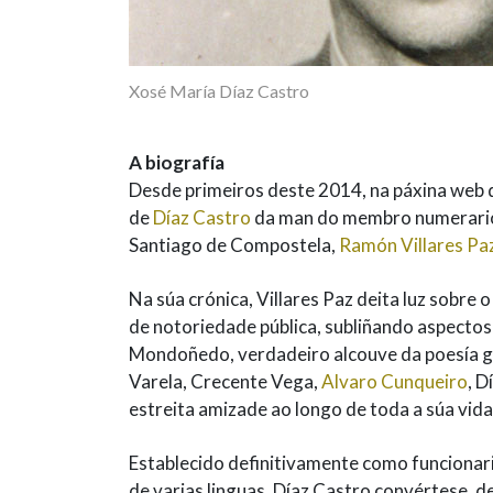
Xosé María Díaz Castro
A biografía
Desde primeiros deste 2014, na páxina web 
de
Díaz Castro
da man do membro numerario d
Santiago de Compostela,
Ramón Villares Pa
Na súa crónica, Villares Paz deita luz sobre 
de notoriedade pública, subliñando aspecto
Mondoñedo, verdadeiro alcouve da poesía 
Varela, Crecente Vega,
Alvaro Cunqueiro
, D
estreita amizade ao longo de toda a súa vida
Establecido definitivamente como funcionar
de varias linguas, Díaz Castro convértese, d