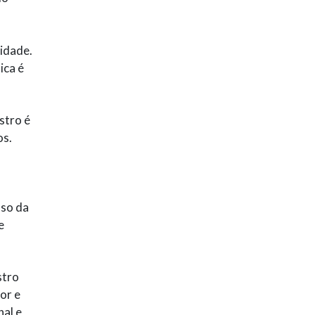
idade.
ica é
astro é
os.
oso da
e
stro
or e
nal e