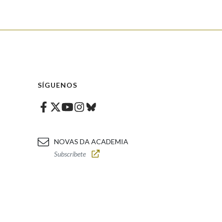
SÍGUENOS
Facebook
Twitter
Instagram
Bluesky
Youtube
NOVAS DA ACADEMIA
Subscríbete