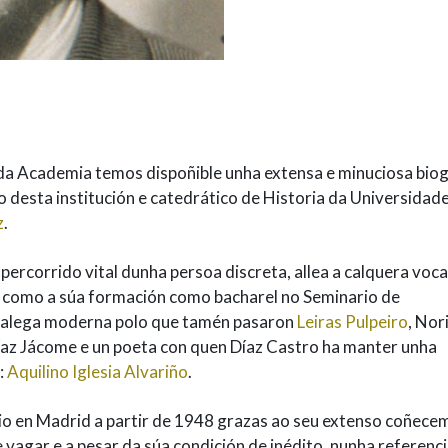
da Academia temos dispoñible unha extensa e minuciosa biog
esta institución e catedrático de Historia da Universidad
z
.
o percorrido vital dunha persoa discreta, allea a calquera voc
s como a súa formación como bacharel no Seminario de
galega moderna polo que tamén pasaron
Leiras Pulpeiro
, Nor
íaz Jácome e un poeta con quen Díaz Castro ha manter unha
:
Aquilino Iglesia Alvariño
.
io en Madrid a partir de 1948 grazas ao seu extenso coñec
e vagar e a pesar da súa condición de inédito, nunha referenc