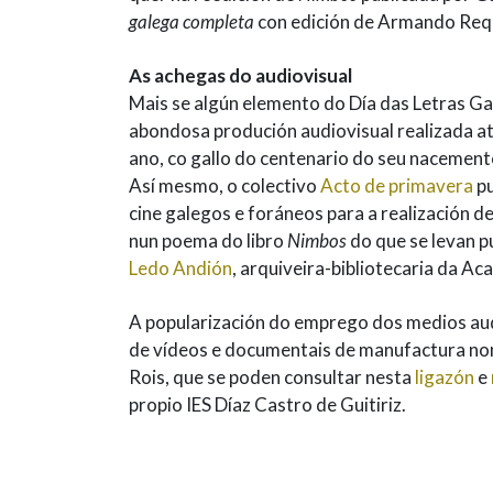
galega completa
con edición de Armando Req
As achegas do audiovisual
Mais se algún elemento do Día das Letras Gal
abondosa produción audiovisual realizada at
ano, co gallo do centenario do seu naceme
Así mesmo, o colectivo
Acto de primavera
pu
cine galegos e foráneos para a realización d
nun poema do libro
Nimbos
do que se levan p
Ledo Andión
, arquiveira-bibliotecaria da A
A popularización do emprego dos medios aud
de vídeos e documentais de manufactura non
Rois, que se poden consultar nesta
ligazón
e
propio IES Díaz Castro de Guitiriz.