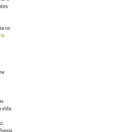
ntes
ña co
ro
ha
as
a vida
z;
Poesía