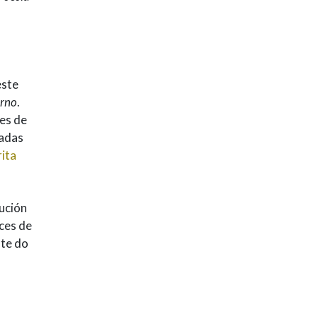
este
erno
.
res de
eadas
ita
ución
ces de
nte do