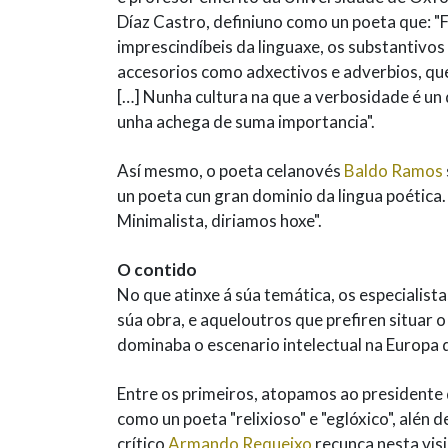
Díaz Castro, definiuno como un poeta que: "F
imprescindíbeis da linguaxe, os substantivo
accesorios como adxectivos e adverbios, qu
[…] Nunha cultura na que a verbosidade é un d
unha achega de suma importancia".
Así mesmo, o poeta celanovés
Baldo Ramos
un poeta cun gran dominio da lingua poética
Minimalista, diriamos hoxe".
O contido
No que atinxe á súa temática, os especialist
súa obra, e aqueloutros que prefiren situar 
dominaba o escenario intelectual na Europa 
Entre os primeiros, atopamos ao presidente
como un poeta "relixioso" e "eglóxico", alén 
crítico
Armando Requeixo
recunca nesta visi