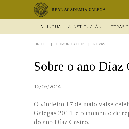
Real Academia Galega
A LINGUA
A INSTITUCIÓN
LETRAS 
INICIO
COMUNICACIÓN
NOVAS
O IDIOMA
PRESENTA
LETRAS GA
NOVAS
DICIONARI
BIOGRAFÍ
DATOS DE
HISTORIA 
VÍDEOS
GUÍA DE 
Sobre o ano Díaz 
OBRAS
ESTATUS 
ACADÉMIC
ENTREVIST
GUÍA DE A
NOVAS
LIGAZÓNS
ORGANIZA
FOTOGALE
NOMES GA
ENTREVIST
Real Academia Galega
Pleno da RAG
Begoña Caamaño
Guía de apelidos galegos
VÍDEOS
12/05/2014
RECURSOS
O vindeiro 17 de maio vaise celeb
Galegas 2014, é o momento de rep
do ano Díaz Castro.