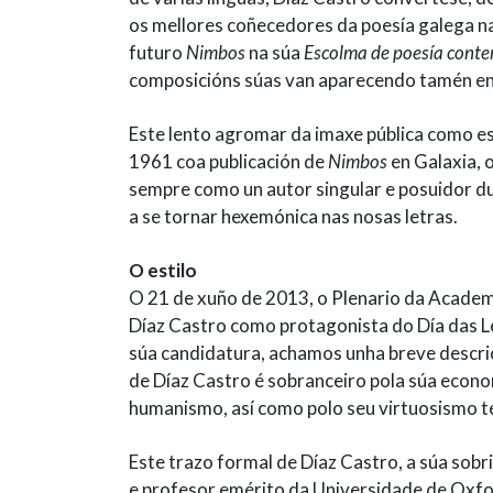
os mellores coñecedores da poesía galega na
futuro
Nimbos
na súa
Escolma de poesía cont
composicións súas van aparecendo tamén en 
Este lento agromar da imaxe pública como esc
1961 coa publicación de
Nimbos
en Galaxia, o
sempre como un autor singular e posuidor du
a se tornar hexemónica nas nosas letras.
O estilo
O 21 de xuño de 2013, o Plenario da Academi
Díaz Castro como protagonista do Día das L
súa candidatura, achamos unha breve descrici
de Díaz Castro é sobranceiro pola súa econo
humanismo, así como polo seu virtuosismo té
Este trazo formal de Díaz Castro, a súa so
e profesor emérito da Universidade de Oxf