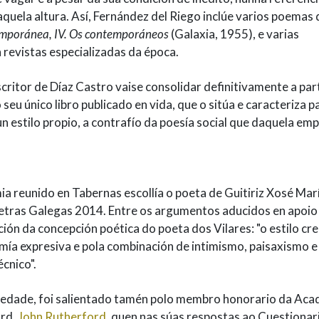
quela altura. Así, Fernández del Riego inclúe varios poemas 
emporánea, IV. Os contemporáneos
(Galaxia, 1955), e varias
revistas especializadas da época.
ritor de Díaz Castro vaise consolidar definitivamente a part
 seu único libro publicado en vida, que o sitúa e caracteriza p
n estilo propio, a contrafío da poesía social que daquela em
a reunido en Tabernas escollía o poeta de Guitiriz Xosé Mar
etras Galegas 2014. Entre os argumentos aducidos en apoio
ón da concepción poética do poeta dos Vilares: "o estilo cr
mía expresiva e pola combinación de intimismo, paisaxismo e
cnico".
briedade, foi salientado tamén polo membro honorario da Ac
ord,
John Rutherford
, quen nas súas respostas ao Cuestionar