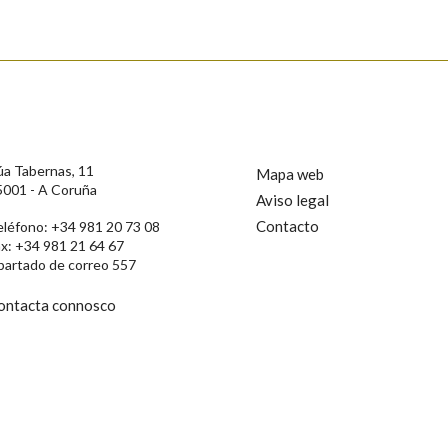
úa Tabernas, 11
Mapa web
5001 - A Coruña
Aviso legal
Contacto
eléfono: +34 981 20 73 08
ax: +34 981 21 64 67
partado de correo 557
ontacta connosco