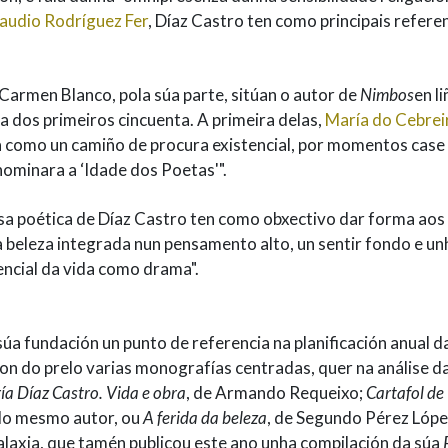
audio Rodríguez Fer
, Díaz Castro ten como principais refere
Carmen Blanco, pola súa parte, sitúan o autor de
Nimbos
en li
 dos primeiros cincuenta. A primeira delas,
María do Cebrei
ma como un camiño de procura existencial, por momentos case
nominara a ‘Idade dos Poetas'".
a poética de Díaz Castro ten como obxectivo dar forma aos
a beleza integrada nun pensamento alto, un sentir fondo e un
encial da vida como drama".
úa fundación un punto de referencia na planificación anual d
íron do prelo varias monografías centradas, quer na análise d
a Díaz Castro. Vida e obra
, de Armando Requeixo;
Cartafol de
 do mesmo autor, ou
A ferida da beleza
, de Segundo Pérez Lópe
laxia, que tamén publicou este ano unha compilación da súa