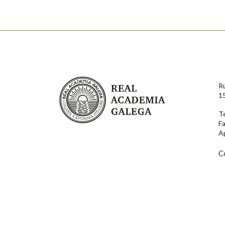
Real Academia Galega
R
1
T
F
A
C