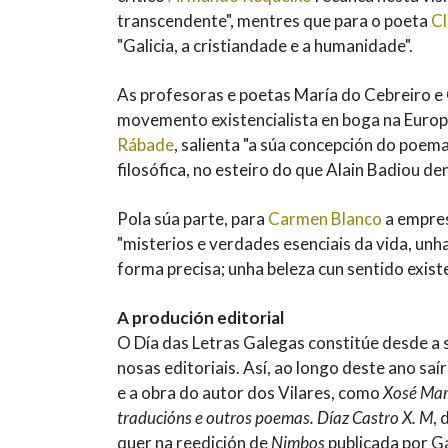
transcendente", mentres que para o poeta
Cl
"Galicia, a cristiandade e a humanidade".
As profesoras e poetas María do Cebreiro e 
movemento existencialista en boga na Europa
Rábade
, salienta "a súa concepción do poe
filosófica, no esteiro do que Alain Badiou de
Pola súa parte, para
Carmen Blanco
a empres
"misterios e verdades esenciais da vida, unh
forma precisa; unha beleza cun sentido exist
A produción editorial
O Día das Letras Galegas constitúe desde a s
nosas editoriais. Así, ao longo deste ano sa
e a obra do autor dos Vilares, como
Xosé Marí
traducións e outros poemas. Díaz Castro X. M
,
quer na reedición de
Nimbos
publicada por Ga