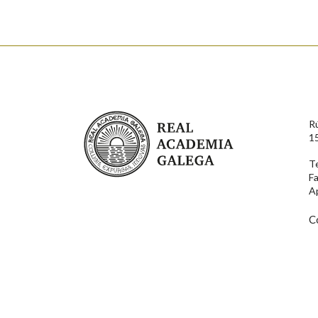
Real Academia Galega
R
1
T
F
A
C