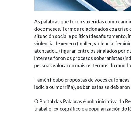
As palabras que foron suxeridas como candi
doce meses. Termos relacionados coa crise do
situación social e política (desafiuzamento, 
violencia de xénero (muller, violencia, femin
atentado…) figuran entre os sinalados por q
interese foron os procesos soberanistas (ind
persoas valoraron máis os termos do mundo d
Tamén houbo propostas de voces eufónicas o
ledicia ou morriña), se ben estas se deixaro
O Portal das Palabras é unha iniciativa da 
traballo lexicográfico e a popularización do l