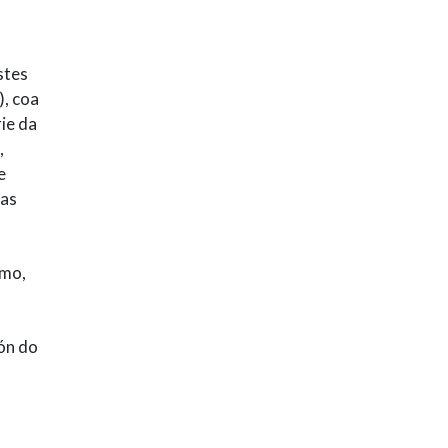
stes
), coa
rie da
,
e
ras
imo,
ión do