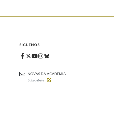
SÍGUENOS
Facebook
Twitter
Instagram
Bluesky
Youtube
NOVAS DA ACADEMIA
Subscríbete