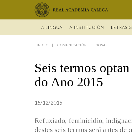
Real Academia Galega
A LINGUA
A INSTITUCIÓN
LETRAS 
INICIO
COMUNICACIÓN
NOVAS
O IDIOMA
PRESENTA
LETRAS GA
NOVAS
DICIONARI
BIOGRAFÍ
DATOS DE
HISTORIA 
VÍDEOS
GUÍA DE 
Seis termos optan 
OBRAS
ESTATUS 
ACADÉMIC
ENTREVIST
GUÍA DE A
NOVAS
LIGAZÓNS
ORGANIZA
FOTOGALE
NOMES GA
do Ano 2015
ENTREVIST
Real Academia Galega
Pleno da RAG
Begoña Caamaño
Guía de apelidos galegos
VÍDEOS
RECURSOS
15/12/2015
Refuxiado, feminicidio, indignac
destes seis termos será antes de