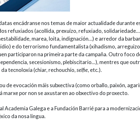
datas encádranse nos temas de maior actualidade durante e
s refuxiados (acollida, prexuízo, refuxiado, solidariedade…
inestabilidade, marea, loita, indignación…) e arredor da barba
icidio) e do terrorismo fundamentalista (xihadismo, arreguizo
uen participaron na primeira parte da campaña. Outro foco d
ependencia, secesionismo, plebiscitario...), mentres que out
a tecnoloxía (chiar, rechouchío,
selfie
, etc.).
u de evocación máis subxectiva (como orballo, paixón, agar
n á marxe por non se axustaren ao obxectivo do proxecto.
Real Academia Galega e a Fundación Barrié para a modernizac
éxico da nosa lingua.