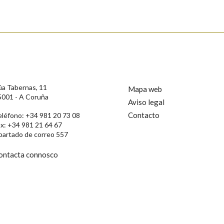
úa Tabernas, 11
Mapa web
5001 - A Coruña
Aviso legal
Contacto
eléfono: +34 981 20 73 08
ax: +34 981 21 64 67
partado de correo 557
ontacta connosco