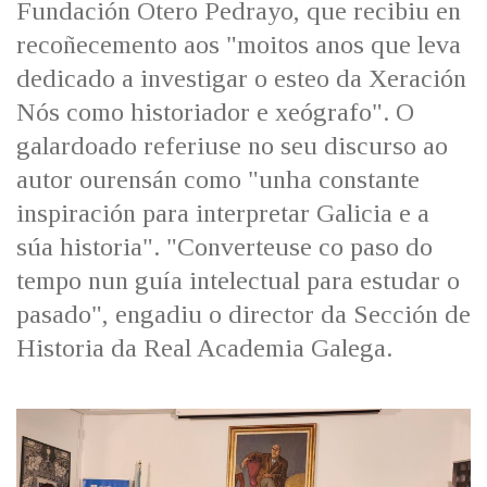
Fundación Otero Pedrayo, que recibiu en
IDENTIDADE CORPORATIVA
Facebook
Twitter
Youtube
Instagram
Bluesky
FIGURAS HOMENAXEADAS
recoñecemento aos "moitos anos que leva
MARCIAL DEL ADALID
HISTORIA
dedicado a investigar o esteo da Xeración
CASA-MUSEO EMILIA PARDO
BAZÁN
60 ANOS DLG
Nós como historiador e xeógrafo". O
PRIMAVERA DAS LETRAS
galardoado referiuse no seu discurso ao
PORTAL DAS PALABRAS
autor ourensán como "unha constante
inspiración para interpretar Galicia e a
súa historia". "Converteuse co paso do
tempo nun guía intelectual para estudar o
pasado", engadiu o director da Sección de
Historia da Real Academia Galega.