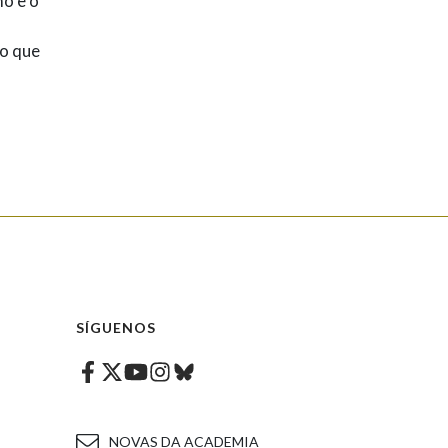
mo e o
no que
SÍGUENOS
Facebook
Twitter
Instagram
Bluesky
Youtube
NOVAS DA ACADEMIA