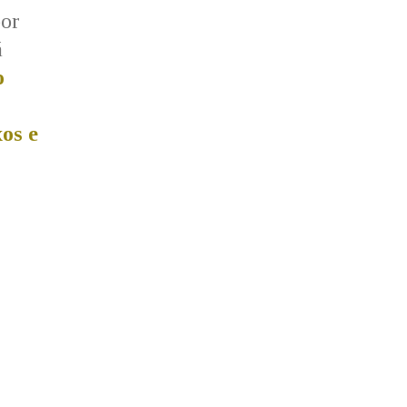
por
á
o
os e