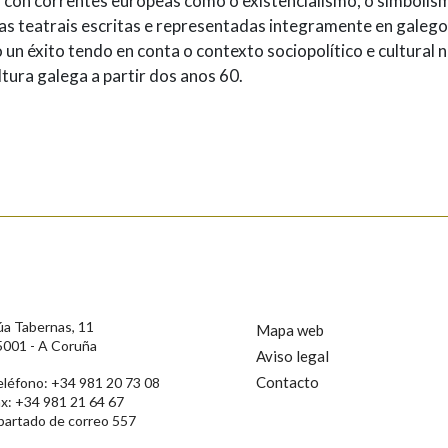
 con correntes europeas como o existencialismo, o simbolis
as teatrais escritas e representadas integramente en galego
 un éxito tendo en conta o contexto sociopolítico e cultural 
ltura galega a partir dos anos 60.
úa Tabernas, 11
Mapa web
5001 - A Coruña
Aviso legal
Contacto
eléfono: +34 981 20 73 08
ax: +34 981 21 64 67
partado de correo 557