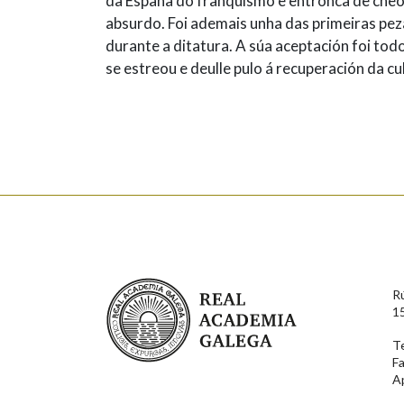
da España do franquismo e entronca de cheo
absurdo. Foi ademais unha das primeiras pez
durante a ditatura. A súa aceptación foi todo
se estreou e deulle pulo á recuperación da cu
Real Academia Galega
R
1
T
F
A