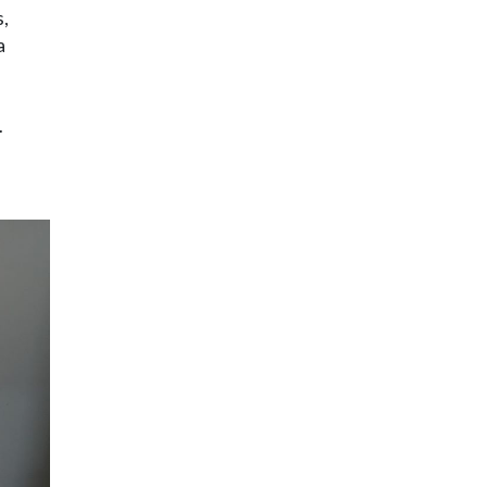
s,
a
.