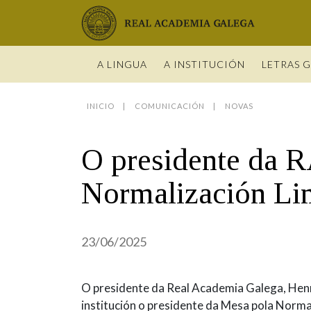
Real Academia Galega
A LINGUA
A INSTITUCIÓN
LETRAS 
INICIO
COMUNICACIÓN
NOVAS
O IDIOMA
PRESENTA
LETRAS GA
NOVAS
DICIONARI
BIOGRAFÍ
DATOS DE
HISTORIA 
VÍDEOS
GUÍA DE 
O presidente da 
OBRAS
ESTATUS 
ACADÉMIC
ENTREVIST
GUÍA DE A
NOVAS
LIGAZÓNS
ORGANIZA
FOTOGALE
NOMES GA
Normalización Lin
ENTREVIST
Real Academia Galega
Pleno da RAG
Begoña Caamaño
Guía de apelidos galegos
VÍDEOS
RECURSOS
23/06/2025
O presidente da Real Academia Galega, Hen
institución o presidente da Mesa pola Norma