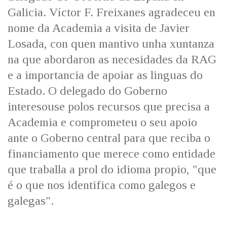
IDENTIDADE CORPORATIVA
Facebook
Twitter
Youtube
Instagram
Bluesky
Galicia. Víctor F. Freixanes agradeceu en
FIGURAS HOMENAXEADAS
MARCIAL DEL ADALID
nome da Academia a visita de Javier
HISTORIA
CASA-MUSEO EMILIA PARDO
Losada, con quen mantivo unha xuntanza
BAZÁN
60 ANOS DLG
na que abordaron as necesidades da RAG
PRIMAVERA DAS LETRAS
e a importancia de apoiar as linguas do
PORTAL DAS PALABRAS
Estado. O delegado do Goberno
interesouse polos recursos que precisa a
Academia e comprometeu o seu apoio
ante o Goberno central para que reciba o
financiamento que merece como entidade
que traballa a prol do idioma propio, "que
é o que nos identifica como galegos e
galegas".